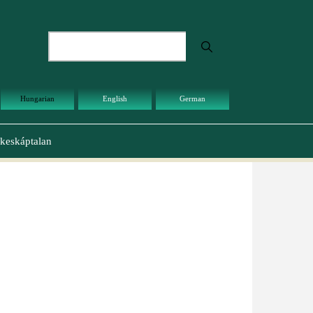
Keresés
Hungarian
English
German
keskáptalan