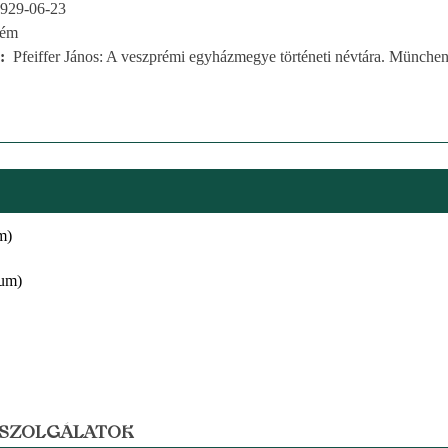
929-06-23
rém
Pfeiffer János: A veszprémi egyházmegye történeti névtára. München
m)
um)
 SZOLGÁLATOK