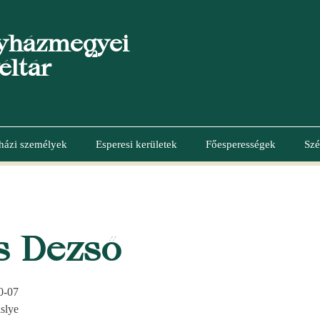
yházmegyei
éltár
házi személyek
Esperesi kerületek
Főesperességek
Szé
s Dezső
0-07
slye