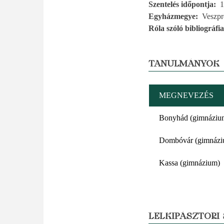
Szentelés időpontja
1
Egyházmegye
Veszp
Róla szóló bibliográfia
TANULMÁNYOK
MEGNEVEZÉS
Bonyhád (gimnáziu
Dombóvár (gimnázi
Kassa (gimnázium)
LELKIPÁSZTORI