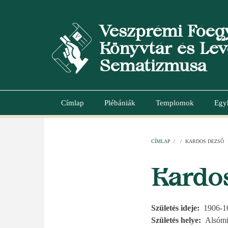
Ugrás
a
Veszprémi Főeg
tartalomra
Könyvtár és Lev
Sematizmusa
Címlap
Plébániák
Templomok
Egy
Main
navigation
CÍMLAP
/
/
KARDOS DEZSŐ
MORZSA
Kardo
Születés ideje
1906-1
Születés helye
Alsómi