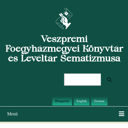
Ugrás
a
tartalomra
Veszprémi
Főegyházmegyei Könyvtár
és Levéltár Sematizmusa
Keresés
Hungarian
English
German
Menü
Main
navigation