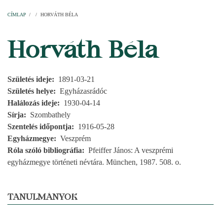
Címlap
Plébániák
Templomok
Egyházi személyek
Esperesi kerületek
Főesperességek
Székeskáptalan
CÍMLAP
/
/
HORVÁTH BÉLA
MORZSA
Horváth Béla
Születés ideje
1891-03-21
Születés helye
Egyházasrádóc
Halálozás ideje
1930-04-14
Sírja
Szombathely
Szentelés időpontja
1916-05-28
Egyházmegye
Veszprém
Róla szóló bibliográfia
Pfeiffer János: A veszprémi
egyházmegye történeti névtára. München, 1987. 508. o.
TANULMÁNYOK