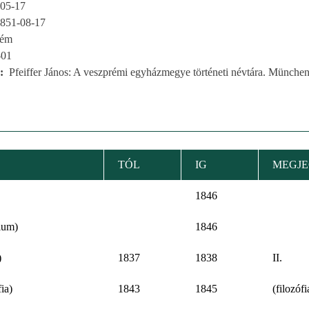
05-17
851-08-17
rém
-01
Pfeiffer János: A veszprémi egyházmegye történeti névtára. München
TÓL
IG
MEGJE
1846
ium)
1846
)
1837
1838
II.
ia)
1843
1845
(filozófi