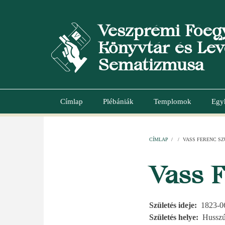
Ugrás
a
Veszprémi Főeg
tartalomra
Könyvtár és Lev
Sematizmusa
Címlap
Plébániák
Templomok
Egy
Main
navigation
CÍMLAP
/
/
VASS FERENC SZÜ
MORZSA
Vass F
Születés ideje
1823-0
Születés helye
Husszú