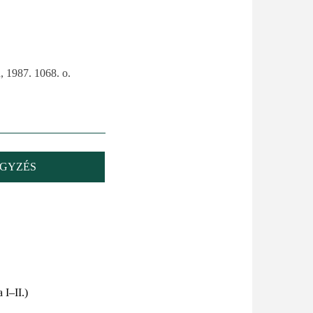
, 1987. 1068. o.
GYZÉS
a I–II.)