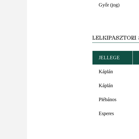
Győr (jog)
LELKIPÁSZTORI
JELLEGE
Káplán
Káplán
Plébános
Esperes