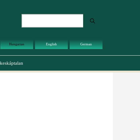
Keresés
Hungarian
English
German
keskáptalan