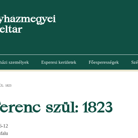
yházmegyei
éltár
házi személyek
Esperesi kerületek
Főesperességek
Szé
L: 1823
erenc szül: 1823
6-12
falu