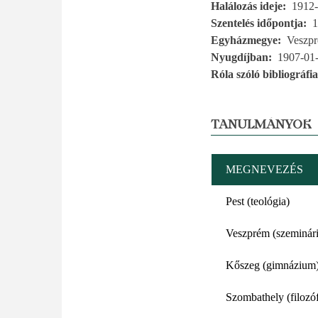
Halálozás ideje
1912-
Szentelés időpontja
1
Egyházmegye
Veszp
Nyugdíjban
1907-01
Róla szóló bibliográfia
TANULMÁNYOK
MEGNEVEZÉS
Pest (teológia)
Veszprém (szeminár
Kőszeg (gimnázium
Szombathely (filozóf