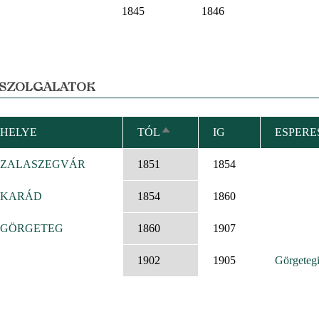
1845
1846
 SZOLGÁLATOK
HELYE
TÓL
IG
ESPERE
CSÖKKENŐ
RENDEZÉS
ZALASZEGVÁR
1851
1854
KARÁD
1854
1860
GÖRGETEG
1860
1907
1902
1905
Görgeteg