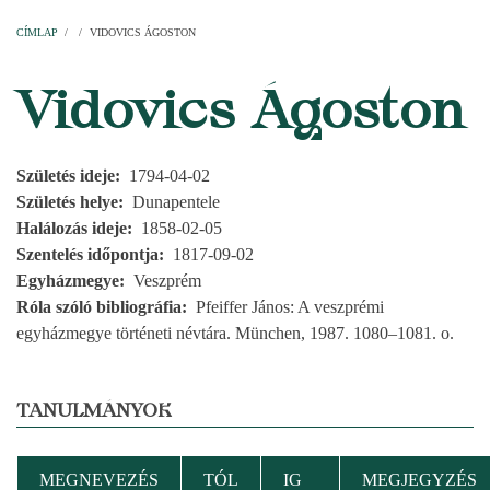
Címlap
Plébániák
Templomok
Egyházi személyek
Esperesi kerületek
Főesperességek
Székeskáptalan
CÍMLAP
/
/
VIDOVICS ÁGOSTON
MORZSA
Vidovics Ágoston
Születés ideje
1794-04-02
Születés helye
Dunapentele
Halálozás ideje
1858-02-05
Szentelés időpontja
1817-09-02
Egyházmegye
Veszprém
Róla szóló bibliográfia
Pfeiffer János: A veszprémi
egyházmegye történeti névtára. München, 1987. 1080–1081. o.
TANULMÁNYOK
MEGNEVEZÉS
TÓL
IG
MEGJEGYZÉS