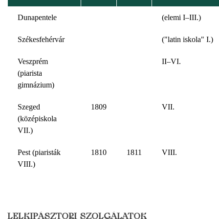
Dunapentele
(elemi I–III.)
Székesfehérvár
("latin iskola" I.)
Veszprém
II–VI.
(piarista
gimnázium)
Szeged
1809
VII.
(középiskola
VII.)
Pest (piaristák
1810
1811
VIII.
VIII.)
LELKIPÁSZTORI SZOLGÁLATOK