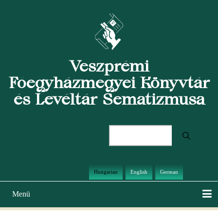
Ugrás
a
tartalomra
Veszprémi
Főegyházmegyei Könyvtár
és Levéltár Sematizmusa
Keresés
Hungarian
English
German
Menü
Main
navigation