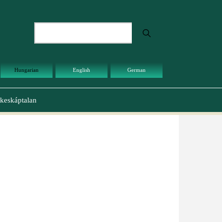
Keresés
Hungarian
English
German
keskáptalan