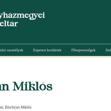
yházmegyei
éltár
házi személyek
Esperesi kerületek
Főesperességek
Szé
S
án Miklós
an, Bischyan Miklós