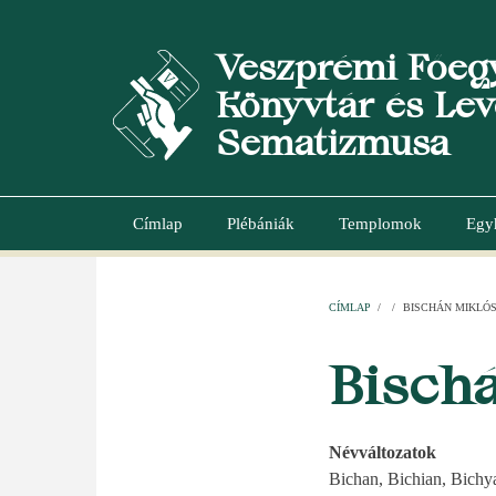
Ugrás
a
Veszprémi Főeg
tartalomra
Könyvtár és Lev
Sematizmusa
Címlap
Plébániák
Templomok
Egy
Main
navigation
CÍMLAP
/
/
BISCHÁN MIKLÓ
MORZSA
Bisch
Névváltozatok
Bichan, Bichian, Bichy