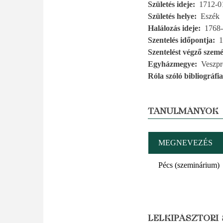
Születés ideje
1712-0
Születés helye
Eszék
Halálozás ideje
1768-
Szentelés időpontja
1
Szentelést végző szemé
Egyházmegye
Veszp
Róla szóló bibliográfia
TANULMÁNYOK
MEGNEVEZÉS
Pécs (szeminárium)
LELKIPÁSZTORI