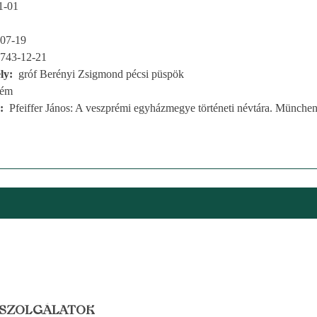
1-01
07-19
743-12-21
ly
gróf Berényi Zsigmond pécsi püspök
rém
Pfeiffer János: A veszprémi egyházmegye történeti névtára. München
 SZOLGÁLATOK