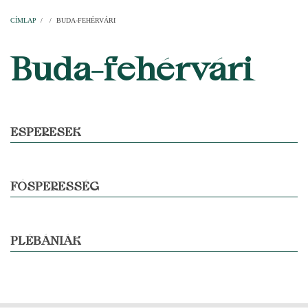
Címlap
Plébániák
Templomok
Egyházi személyek
Esperesi kerületek
Főesperességek
Székeskáptalan
CÍMLAP
/
/
BUDA-FEHÉRVÁRI
MORZSA
Buda-fehérvári
ESPERESEK
FŐSPERESSÉG
PLÉBÁNIÁK