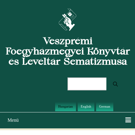
Ugrás
a
tartalomra
Veszprémi
Főegyházmegyei Könyvtár
és Levéltár Sematizmusa
Keresés
Hungarian
English
German
Menü
Main
navigation