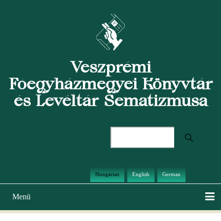
Ugrás
a
tartalomra
Veszprémi
Főegyházmegyei Könyvtár
és Levéltár Sematizmusa
Keresés
Hungarian
English
German
Menü
Main
navigation