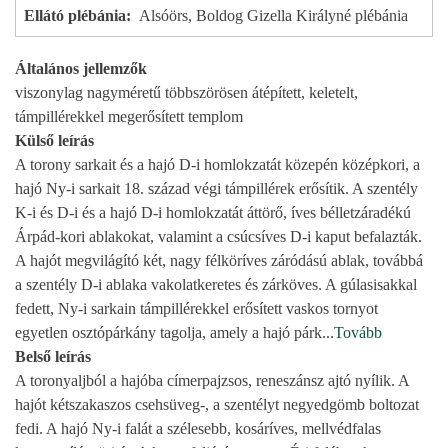
Ellátó plébánia
Alsóörs, Boldog Gizella Királyné plébánia
Általános jellemzők
viszonylag nagyméretű többszörösen átépített, keletelt,
támpillérekkel megerősített templom
Külső leírás
A torony sarkait és a hajó D-i homlokzatát közepén középkori, a
hajó Ny-i sarkait 18. század végi támpillérek erősítik. A szentély
K-i és D-i és a hajó D-i homlokzatát áttörő, íves bélletzáradékú
Árpád-kori ablakokat, valamint a csúcsíves D-i kaput befalazták.
A hajót megvilágító két, nagy félköríves záródású ablak, továbbá
a szentély D-i ablaka vakolatkeretes és zárköves. A gúlasisakkal
fedett, Ny-i sarkain támpillérekkel erősített vaskos tornyot
egyetlen osztópárkány tagolja, amely a hajó párk
...
Tovább
Belső leírás
A toronyaljból a hajóba címerpajzsos, reneszánsz ajtó nyílik. A
hajót kétszakaszos csehsüveg-, a szentélyt negyedgömb boltozat
fedi. A hajó Ny-i falát a szélesebb, kosáríves, mellvédfalas