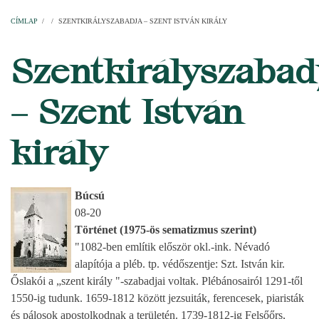
Címlap
Plébániák
Templomok
Egyházi személyek
Esperesi kerületek
Főesperességek
Székeskáptalan
CÍMLAP
/
/
SZENTKIRÁLYSZABADJA – SZENT ISTVÁN KIRÁLY
MORZSA
Szentkirályszabad
– Szent István
király
Búcsú
08-20
Történet (1975-ös sematizmus szerint)
"1082-ben említik először okl.-ink. Névadó
alapítója a pléb. tp. védőszentje: Szt. István kir.
Őslakói a „szent király "-szabadjai voltak. Plébánosairól 1291-től
1550-ig tudunk. 1659-1812 között jezsuiták, ferencesek, piaristák
és pálosok apostolkodnak a területén. 1739-1812-ig Felsőőrs,