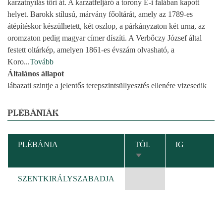
karzatnyílás töri át. A karzatfeljáró a torony É-i falában kapott
helyet. Barokk stílusú, márvány főoltárát, amely az 1789-es
átépítéskor készülhetett, két oszlop, a párkányzaton két urna, az
oromzaton pedig magyar címer díszíti. A Verbőczy József által
festett oltárkép, amelyen 1861-es évszám olvasható, a
Koro
...
Tovább
Általános állapot
lábazati szintje a jelentős terepszintsüllyesztés ellenére vizesedik
PLÉBÁNIÁK
PLÉBÁNIA
TÓL
IG
NÖVEKVŐ
RENDEZÉS
SZENTKIRÁLYSZABADJA