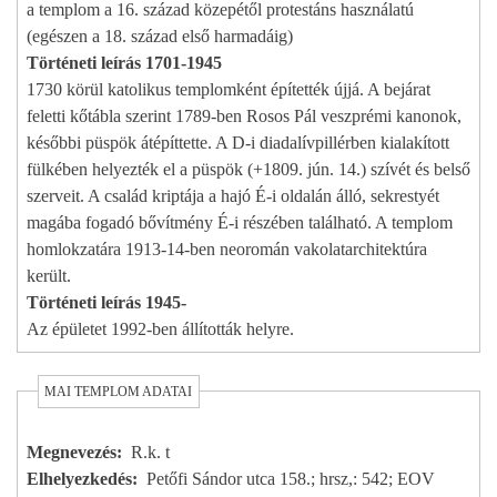
a templom a 16. század közepétől protestáns használatú
(egészen a 18. század első harmadáig)
Történeti leírás 1701-1945
1730 körül katolikus templomként építették újjá. A bejárat
feletti kőtábla szerint 1789-ben Rosos Pál veszprémi kanonok,
későbbi püspök átépíttette. A D-i diadalívpillérben kialakított
fülkében helyezték el a püspök (+1809. jún. 14.) szívét és belső
szerveit. A család kriptája a hajó É-i oldalán álló, sekrestyét
magába fogadó bővítmény É-i részében található. A templom
homlokzatára 1913-14-ben neoromán vakolatarchitektúra
került.
Történeti leírás 1945-
Az épületet 1992-ben állították helyre.
MAI TEMPLOM ADATAI
Megnevezés
R.k. t
Elhelyezkedés
Petőfi Sándor utca 158.; hrsz,: 542; EOV