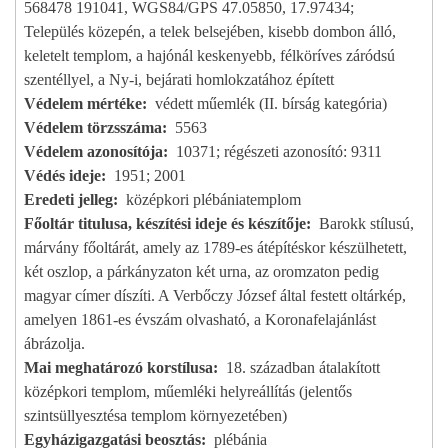
568478 191041, WGS84/GPS 47.05850, 17.97434;
Település közepén, a telek belsejében, kisebb dombon álló,
keletelt templom, a hajónál keskenyebb, félköríves záródsú
szentéllyel, a Ny-i, bejárati homlokzatához épített
Védelem mértéke
védett műemlék (II. bírság kategória)
Védelem törzsszáma
5563
Védelem azonosítója
10371; régészeti azonosító: 9311
Védés ideje
1951; 2001
Eredeti jelleg
középkori plébániatemplom
Főoltár titulusa, készítési ideje és készítője
Barokk stílusú,
márvány főoltárát, amely az 1789-es átépítéskor készülhetett,
két oszlop, a párkányzaton két urna, az oromzaton pedig
magyar címer díszíti. A Verbőczy József által festett oltárkép,
amelyen 1861-es évszám olvasható, a Koronafelajánlást
ábrázolja.
Mai meghatározó korstílusa
18. században átalakított
középkori templom, műemléki helyreállítás (jelentős
szintsüllyesztésa templom környezetében)
Egyházigazgatási beosztás
plébánia