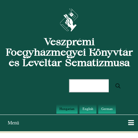
Ugrás
a
tartalomra
Veszprémi
Főegyházmegyei Könyvtár
és Levéltár Sematizmusa
Keresés
Hungarian
English
German
Menü
Main
navigation