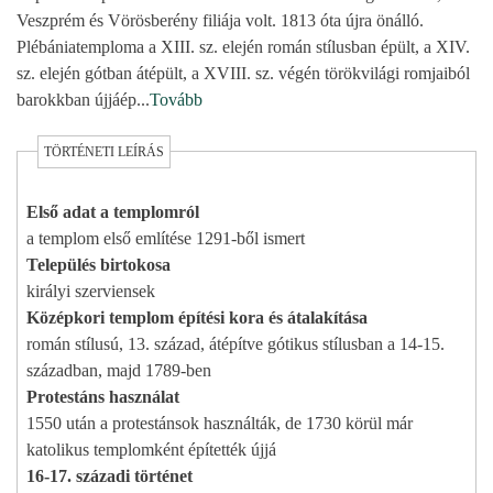
Veszprém és Vörösberény filiája volt. 1813 óta újra önálló.
Plébániatemploma a XIII. sz. elején román stílusban épült, a XIV.
sz. elején gótban átépült, a XVIII. sz. végén törökvilági romjaiból
barokkban újjáép
...
Tovább
TÖRTÉNETI LEÍRÁS
Első adat a templomról
a templom első említése 1291-ből ismert
Település birtokosa
királyi szerviensek
Középkori templom építési kora és átalakítása
román stílusú, 13. század, átépítve gótikus stílusban a 14-15.
században, majd 1789-ben
Protestáns használat
1550 után a protestánsok használták, de 1730 körül már
katolikus templomként építették újjá
16-17. századi történet