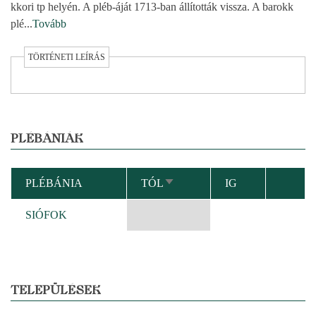
kkori tp helyén. A pléb-áját 1713-ban állították vissza. A barokk
plé
...
Tovább
TÖRTÉNETI LEÍRÁS
PLÉBÁNIÁK
PLÉBÁNIA
TÓL
IG
NÖVEKVŐ
RENDEZÉS
SIÓFOK
TELEPÜLÉSEK