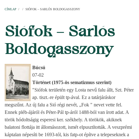
Címlap
Plébániák
Templomok
Egyházi személyek
Esperesi kerületek
Főesperességek
Székeskáptalan
CÍMLAP
/
/
SIÓFOK – SARLÓS BOLDOGASSZONY
MORZSA
Siófok – Sarlós
Boldogasszony
Búcsú
07-02
Történet (1975-ös sematizmus szerint)
"Siófok területén egy Losta nevű falu állt, Szt. Péter
ap. tiszt.-re épült tp-ával. Ez a tatárjáráskor
megszűnt. Az új falu a Sió régi nevét, „Fok " nevet vette fel.
Ennek pléb-ájáról és Péter-Pál tp-áról 1488-ból van írott adat. A
török hódoltságig esperesi ker. székhely. A törökök, akiknek
balatoni flottája itt állomásozott, ismét elpusztították. A veszprémi
káptalan népesíti be 1693-tól, kis fatp-ot építve a telepeseknek a