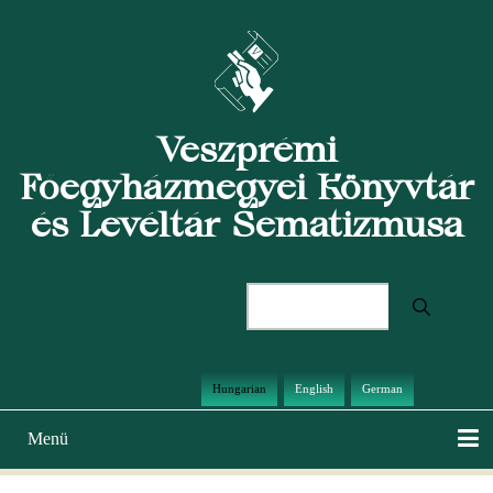
Ugrás
a
tartalomra
Veszprémi
Főegyházmegyei Könyvtár
és Levéltár Sematizmusa
Keresés
Hungarian
English
German
Menü
Main
navigation