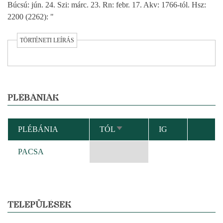
Búcsú: jún. 24. Szi: márc. 23. Rn: febr. 17. Akv: 1766-tól. Hsz:
2200 (2262): "
TÖRTÉNETI LEÍRÁS
PLÉBÁNIÁK
PLÉBÁNIA
TÓL
IG
NÖVEKVŐ
RENDEZÉS
PACSA
TELEPÜLÉSEK