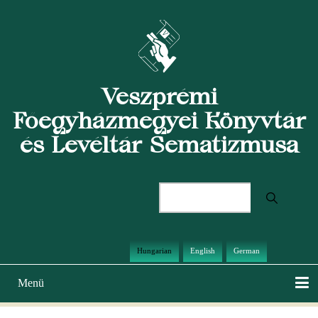
Ugrás
a
tartalomra
Veszprémi
Főegyházmegyei Könyvtár
és Levéltár Sematizmusa
Keresés
Hungarian
English
German
Menü
Main
navigation