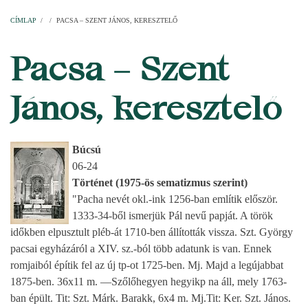
Címlap
Plébániák
Templomok
Egyházi személyek
Esperesi kerületek
Főesperességek
Székeskáptalan
CÍMLAP
/
/
PACSA – SZENT JÁNOS, KERESZTELŐ
MORZSA
Pacsa – Szent
János, keresztelő
Búcsú
06-24
Történet (1975-ös sematizmus szerint)
"Pacha nevét okl.-ink 1256-ban említik először.
1333-34-ből ismerjük Pál nevű papját. A török
időkben elpusztult pléb-át 1710-ben állították vissza. Szt. György
pacsai egyházáról a XIV. sz.-ból több adatunk is van. Ennek
romjaiból építik fel az új tp-ot 1725-ben. Mj. Majd a legújabbat
1875-ben. 36x11 m. —Szőlőhegyen hegyikp na áll, mely 1763-
ban épült. Tit: Szt. Márk. Barakk, 6x4 m. Mj.Tit: Ker. Szt. János.