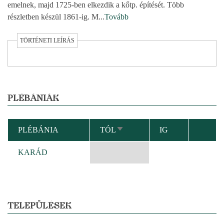
emelnek, majd 1725-ben elkezdik a kőtp. építését. Több
részletben készül 1861-ig. M
...
Tovább
TÖRTÉNETI LEÍRÁS
PLÉBÁNIÁK
PLÉBÁNIA
TÓL
IG
NÖVEKVŐ
RENDEZÉS
KARÁD
TELEPÜLÉSEK