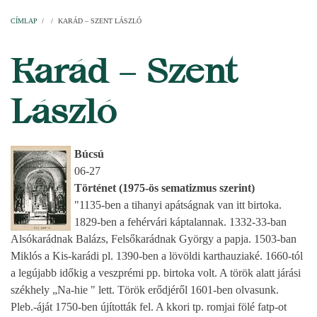
Címlap
Plébániák
Templomok
Egyházi személyek
Esperesi kerületek
Főesperességek
Székeskáptalan
CÍMLAP
/
/
KARÁD – SZENT LÁSZLÓ
MORZSA
Karád – Szent
László
Búcsú
06-27
Történet (1975-ös sematizmus szerint)
"1135-ben a tihanyi apátságnak van itt birtoka.
1829-ben a fehérvári káptalannak. 1332-33-ban
Alsókarádnak Balázs, Felsőkarádnak György a papja. 1503-ban
Miklós a Kis-karádi pl. 1390-ben a lövöldi karthauziaké. 1660-tól
a legújabb időkig a veszprémi pp. birtoka volt. A török alatt járási
székhely „Na-hie " lett. Török erődjéről 1601-ben olvasunk.
Pleb.-áját 1750-ben újították fel. A kkori tp. romjai fölé fatp-ot