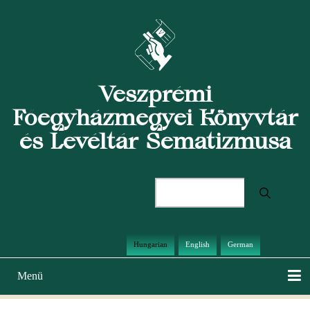
Ugrás
a
tartalomra
Veszprémi
Főegyházmegyei Könyvtár
és Levéltár Sematizmusa
Keresés
Hungarian
English
German
Menü
Main
navigation