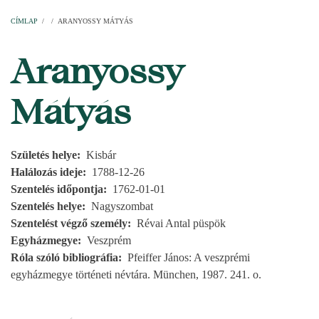
Címlap
Plébániák
Templomok
Egyházi személyek
Esperesi kerületek
Főesperességek
Székeskáptalan
CÍMLAP
/
/
ARANYOSSY MÁTYÁS
MORZSA
Aranyossy
Mátyás
Születés helye
Kisbár
Halálozás ideje
1788-12-26
Szentelés időpontja
1762-01-01
Szentelés helye
Nagyszombat
Szentelést végző személy
Révai Antal püspök
Egyházmegye
Veszprém
Róla szóló bibliográfia
Pfeiffer János: A veszprémi
egyházmegye történeti névtára. München, 1987. 241. o.