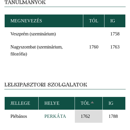
TANULMÁNYOK
MEGNEVEZÉS
TÓL
IG
Veszprém (szeminárium)
1758
Nagyszombat (szeminárium,
1760
1763
filozófia)
LELKIPÁSZTORI SZOLGÁLATOK
JELLEGE
HELYE
TÓL
IG
CSÖKKENŐ
RENDEZÉS
Plébános
PERKÁTA
1762
1788