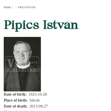
Home
Parishes
Temples
Clergymen
Decanal districts
Archdecanal districts
Cathedral chapter
HOME
/
/
PIPICS ISTVÁN
BREADCRUMB
Pipics István
Date of birth
1925-10-28
Place of birth
Sárvár
Date of death
2013-09-27