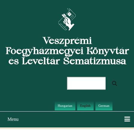
Skip
to
main
content
Veszprémi
Főegyházmegyei Könyvtár
és Levéltár Sematizmusa
Search
Hungarian
English
German
Menu
Main
navigation