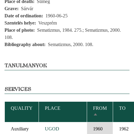
Place of death
Sümeg
Grave
Sárvár
Date of ordination
1960-06-25
Szentelés helye
Veszprém
Place of photo
Sematizmus, 1984. 275.; Sematizmus, 2000.
108.
Bibliography about
Sematizmus, 2000. 108.
TANULMÁNYOK
SERVICES
QUALITY
PLACE
FROM
TO
SORT
DESCENDING
Auxiliary
UGOD
1960
1962