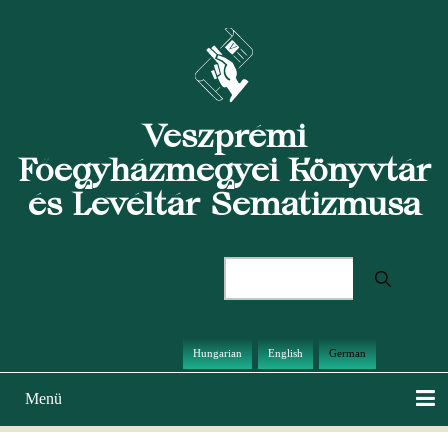
Direkt
zum
Inhalt
Veszprémi
Főegyházmegyei Könyvtár
és Levéltár Sematizmusa
Suche
Hungarian
English
German
Menü
Hauptnavigation