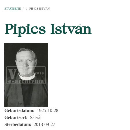
Startseite
Pfarren
Kirchen
Personen
Dekanate
Erzdekanate
Domkapitel
STARTSEITE
/
/
PIPICS ISTVÁN
PFADNAVIGATION
Pipics István
Geburtsdatum
1925-10-28
Geburtsort
Sárvár
Sterbedatum
2013-09-27