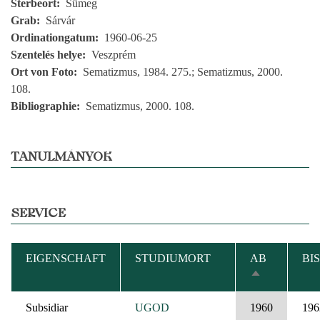
Sterbeort
Sümeg
Grab
Sárvár
Ordinationgatum
1960-06-25
Szentelés helye
Veszprém
Ort von Foto
Sematizmus, 1984. 275.; Sematizmus, 2000.
108.
Bibliographie
Sematizmus, 2000. 108.
TANULMÁNYOK
SERVICE
EIGENSCHAFT
STUDIUMORT
AB
BIS
ABSTEIGEN
SORTIEREN
Subsidiar
UGOD
1960
196