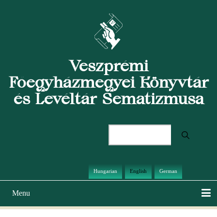
Skip
to
main
content
Veszprémi
Főegyházmegyei Könyvtár
és Levéltár Sematizmusa
Search
Hungarian
English
German
Menu
Main
navigation