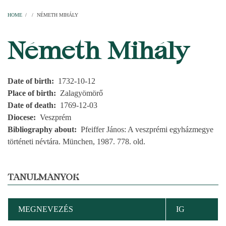
Home
Parishes
Temples
Clergymen
Decanal districts
Archdecanal districts
Cathedral chapter
HOME
/
/
NÉMETH MIHÁLY
BREADCRUMB
Németh Mihály
Date of birth
1732-10-12
Place of birth
Zalagyömörő
Date of death
1769-12-03
Diocese
Veszprém
Bibliography about
Pfeiffer János: A veszprémi egyházmegye
történeti névtára. München, 1987. 778. old.
TANULMÁNYOK
MEGNEVEZÉS
IG