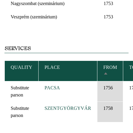
Nagyszombat (szeminárium)
1753
Veszprém (szeminárium)
1753
SERVICES
QUALITY
PLACE
FROM
T
SORT
DESCENDIN
Substitute
PACSA
1756
1
parson
Substitute
SZENTGYÖRGYVÁR
1758
1
parson