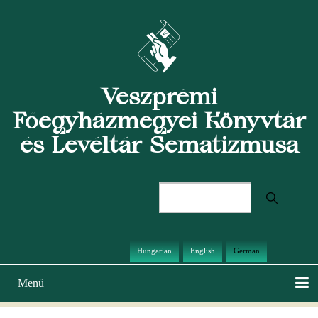
Direkt
zum
Inhalt
Veszprémi
Főegyházmegyei Könyvtár
és Levéltár Sematizmusa
Suche
Hungarian
English
German
Menü
Hauptnavigation