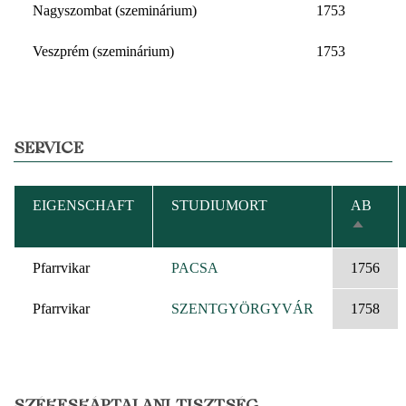
Nagyszombat (szeminárium)
1753
Veszprém (szeminárium)
1753
SERVICE
EIGENSCHAFT
STUDIUMORT
AB
ABSTE
SORTIE
Pfarrvikar
PACSA
1756
Pfarrvikar
SZENTGYÖRGYVÁR
1758
SZÉKESKÁPTALANI TISZTSÉG