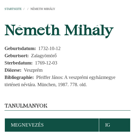
Startseite
Pfarren
Kirchen
Personen
Dekanate
Erzdekanate
Domkapitel
STARTSEITE
/
/
NÉMETH MIHÁLY
PFADNAVIGATION
Németh Mihály
Geburtsdatum
1732-10-12
Geburtsort
Zalagyömörő
Sterbedatum
1769-12-03
Diözese
Veszprém
Bibliographie
Pfeiffer János: A veszprémi egyházmegye
történeti névtára. München, 1987. 778. old.
TANULMÁNYOK
MEGNEVEZÉS
IG