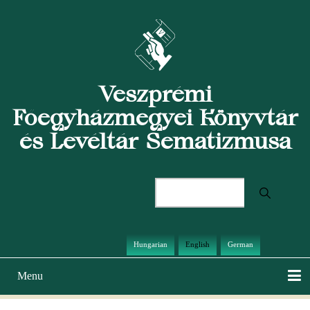
Skip
to
main
content
Veszprémi
Főegyházmegyei Könyvtár
és Levéltár Sematizmusa
Search
Hungarian
English
German
Menu
Main
navigation