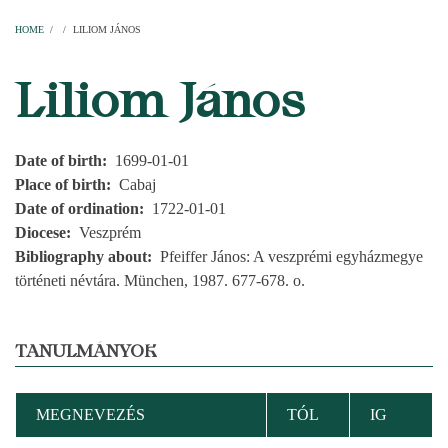
Home
Parishes
Temples
Clergymen
Decanal districts
Archdecanal districts
Cathedral chapter
HOME
/
/
LILIOM JÁNOS
BREADCRUMB
Liliom János
Date of birth
1699-01-01
Place of birth
Cabaj
Date of ordination
1722-01-01
Diocese
Veszprém
Bibliography about
Pfeiffer János: A veszprémi egyházmegye
történeti névtára. München, 1987. 677-678. o.
TANULMÁNYOK
MEGNEVEZÉS
TÓL
IG