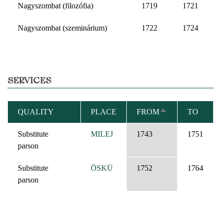
Nagyszombat (filozófia)
1719
1721
Nagyszombat (szeminárium)
1722
1724
SERVICES
QUALITY
PLACE
FROM
TO
SORT
DESCENDING
Substitute
MILEJ
1743
1751
parson
Substitute
ÖSKÜ
1752
1764
parson