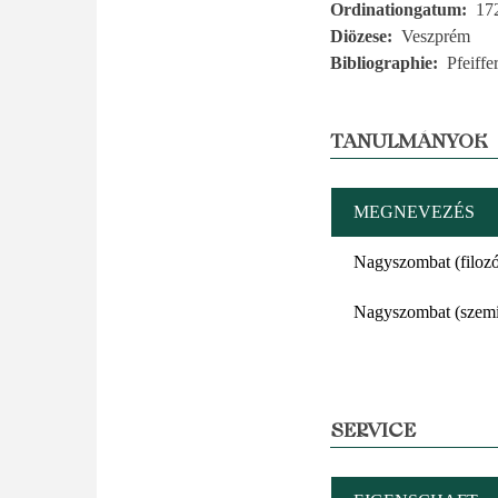
Ordinationgatum
17
Diözese
Veszprém
Bibliographie
Pfeiffe
TANULMÁNYOK
MEGNEVEZÉS
Nagyszombat (filozó
Nagyszombat (szem
SERVICE