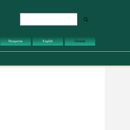
Suche
Hungarian
English
German