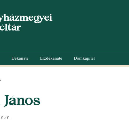
yházmegyei
éltár
Dekanate
Erzdekanate
Domkapitel
S
GATION
 János
01-01