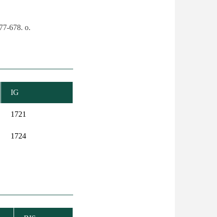
77-678. o.
IG
1721
1724