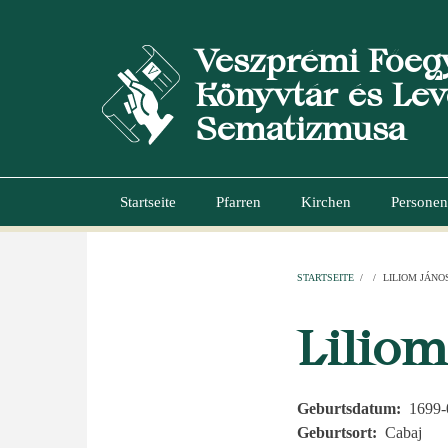
Direkt
zum
Veszprémi Főeg
Inhalt
Könyvtár és Lev
Sematizmusa
Startseite
Pfarren
Kirchen
Personen
Hauptnavigation
STARTSEITE
/
/
LILIOM JÁNO
PFADNAVI
Liliom
Geburtsdatum
1699-
Geburtsort
Cabaj