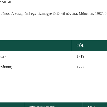
22-01-01
r János: A veszprémi egyházmegye történeti névtára. München, 1987. 6
TÓL
fia)
1719
inárium)
1722