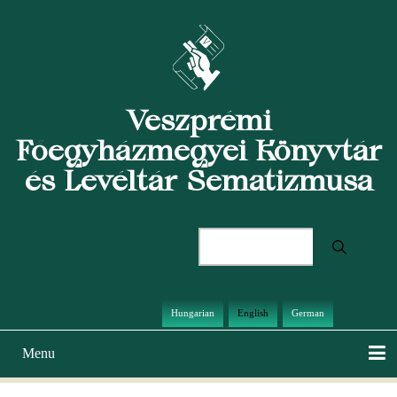
Skip
to
main
content
Veszprémi
Főegyházmegyei Könyvtár
és Levéltár Sematizmusa
Search
Hungarian
English
German
Menu
Main
navigation