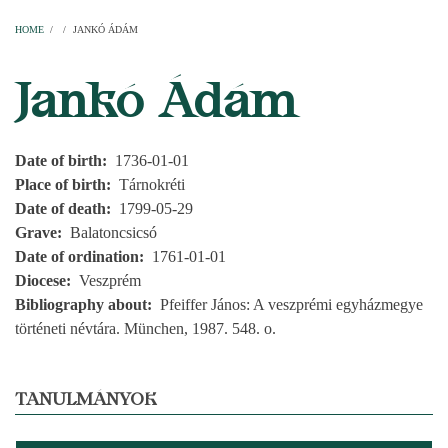
Home
Parishes
Temples
Clergymen
Decanal districts
Archdecanal districts
Cathedral chapter
HOME
/
/
JANKÓ ÁDÁM
BREADCRUMB
Jankó Ádám
Date of birth
1736-01-01
Place of birth
Tárnokréti
Date of death
1799-05-29
Grave
Balatoncsicsó
Date of ordination
1761-01-01
Diocese
Veszprém
Bibliography about
Pfeiffer János: A veszprémi egyházmegye
történeti névtára. München, 1987. 548. o.
TANULMÁNYOK