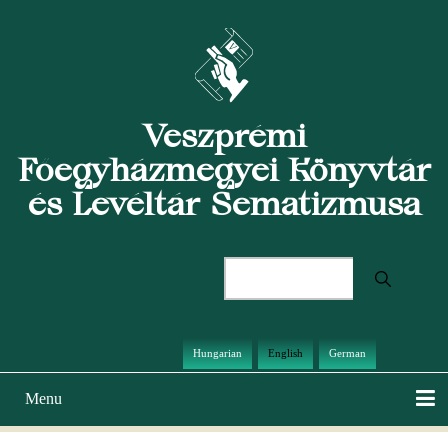
Skip
to
main
content
Veszprémi
Főegyházmegyei Könyvtár
és Levéltár Sematizmusa
Search
Hungarian
English
German
Menu
Main
navigation