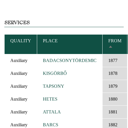
SERVICES
QUALITY
PLACE
FROM
SORT
DESCEN
Auxiliary
BADACSONYTÖRDEMIC
1877
Auxiliary
KISGÖRBŐ
1878
Auxiliary
TAPSONY
1879
Auxiliary
HETES
1880
Auxiliary
ATTALA
1881
Auxiliary
BARCS
1882