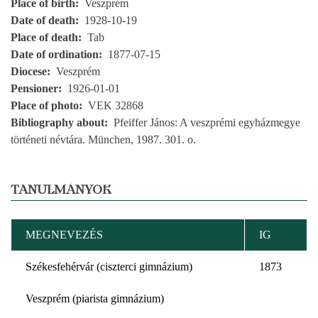
Place of birth
Veszprém
Date of death
1928-10-19
Place of death
Tab
Date of ordination
1877-07-15
Diocese
Veszprém
Pensioner
1926-01-01
Place of photo
VEK 32868
Bibliography about
Pfeiffer János: A veszprémi egyházmegye
történeti névtára. München, 1987. 301. o.
TANULMÁNYOK
MEGNEVEZÉS
IG
Székesfehérvár (ciszterci gimnázium)
1873
Veszprém (piarista gimnázium)