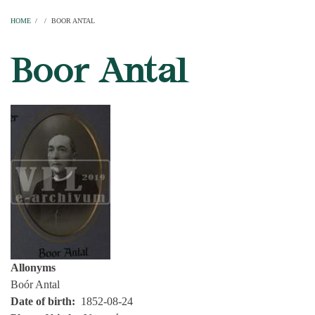
Home
Parishes
Temples
Clergymen
Decanal districts
Archdecanal districts
Cathedral chapter
HOME
/
/
BOOR ANTAL
BREADCRUMB
Boor Antal
Allonyms
Boór Antal
Date of birth
1852-08-24