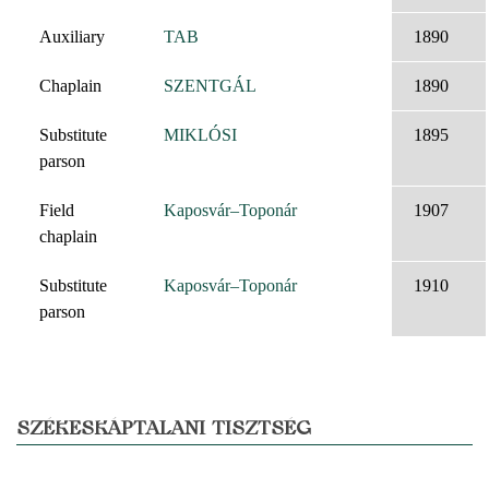
Auxiliary
TAB
1890
Chaplain
SZENTGÁL
1890
Substitute
MIKLÓSI
1895
parson
Field
Kaposvár–Toponár
1907
chaplain
Substitute
Kaposvár–Toponár
1910
parson
SZÉKESKÁPTALANI TISZTSÉG