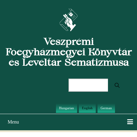
Skip
to
main
content
Veszprémi
Főegyházmegyei Könyvtár
és Levéltár Sematizmusa
Search
Hungarian
English
German
Menu
Main
navigation