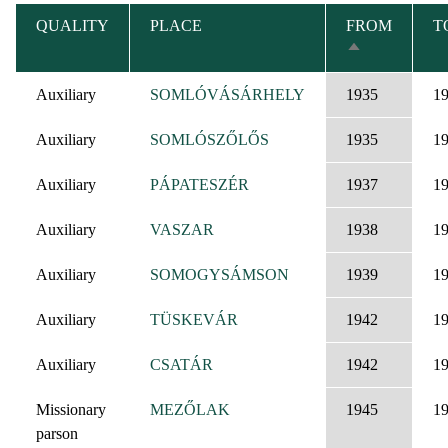
QUALITY
PLACE
FROM
T
SORT
DESCENDIN
Auxiliary
SOMLÓVÁSÁRHELY
1935
1
Auxiliary
SOMLÓSZŐLŐS
1935
1
Auxiliary
PÁPATESZÉR
1937
1
Auxiliary
VASZAR
1938
1
Auxiliary
SOMOGYSÁMSON
1939
1
Auxiliary
TÜSKEVÁR
1942
1
Auxiliary
CSATÁR
1942
1
Missionary
MEZŐLAK
1945
1
parson