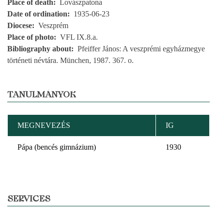
Place of death
Lovászpatona
Date of ordination
1935-06-23
Diocese
Veszprém
Place of photo
VFL IX.8.a.
Bibliography about
Pfeiffer János: A veszprémi egyházmegye
történeti névtára. München, 1987. 367. o.
TANULMÁNYOK
MEGNEVEZÉS
IG
Pápa (bencés gimnázium)
1930
SERVICES