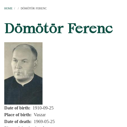
Home
Parishes
Temples
Clergymen
Decanal districts
Archdecanal districts
Cathedral chapter
HOME
/
/
DÖMÖTÖR FERENC
BREADCRUMB
Dömötör Ferenc
Date of birth
1910-09-25
Place of birth
Vaszar
Date of death
1969-05-25