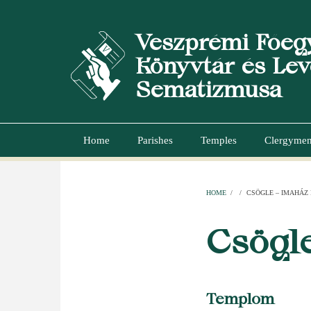
Skip
to
Veszprémi Főeg
main
content
Könyvtár és Lev
Sematizmusa
Home
Parishes
Temples
Clergyme
Main
navigation
HOME
/
/
CSÖGLE – IMAHÁZ 
BREADCR
Csögle
Templom