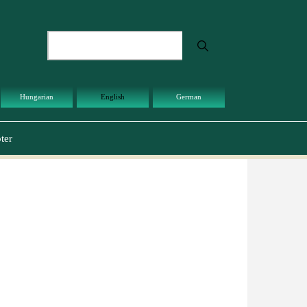
Search
Hungarian
English
German
ter