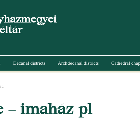
yházmegyei
éltár
n
Decanal districts
Archdecanal districts
Cathedral chap
PL
UMB
 – imaház pl