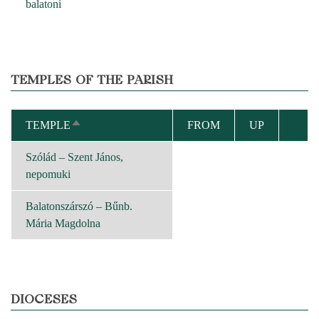
balatoni
TEMPLES OF THE PARISH
TEMPLE
FROM
UP
SORT
DESCENDING
Szólád – Szent János,
nepomuki
Balatonszárszó – Bűnb.
Mária Magdolna
DIOCESES