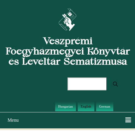
Skip
to
main
content
Veszprémi
Főegyházmegyei Könyvtár
és Levéltár Sematizmusa
Search
Hungarian
English
German
Menu
Main
navigation