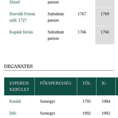
József
parson
Horváth Ferenc
Substitute
1767
1769
szül: 1727
parson
Kapitár István
Substitute
1766
1766
parson
DECANATES
ESPERESI
FŐESPERESSÉG
TÓL
IG
KERÜLET
Karádi
Somogyi
1795
1984
Dél-
Somogyi
1992
1992