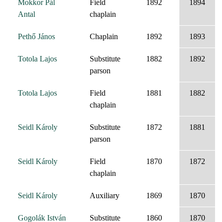
Mokkor Pál
Field
1892
1894
Antal
chaplain
Pethő János
Chaplain
1892
1893
Totola Lajos
Substitute
1882
1892
parson
Totola Lajos
Field
1881
1882
chaplain
Seidl Károly
Substitute
1872
1881
parson
Seidl Károly
Field
1870
1872
chaplain
Seidl Károly
Auxiliary
1869
1870
Gogolák István
Substitute
1860
1870