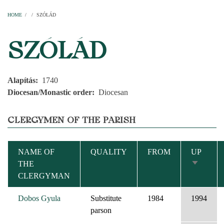
Home
Parishes
Temples
Clergymen
Decanal districts
Archdecanal districts
Cathedral chapter
HOME
/
/
SZÓLÁD
BREADCRUMB
SZÓLÁD
Alapítás
1740
Diocesan/Monastic order
Diocesan
CLERGYMEN OF THE PARISH
NAME OF
QUALITY
FROM
UP
THE
SORT
CLERGYMAN
ASCEND
Dobos Gyula
Substitute
1984
1994
parson