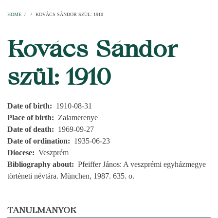
Home
Parishes
Temples
Clergymen
Decanal districts
Archdecanal districts
Cathedral chapter
HOME
/
/
KOVÁCS SÁNDOR SZÜL: 1910
BREADCRUMB
Kovács Sándor
szül: 1910
Date of birth
1910-08-31
Place of birth
Zalamerenye
Date of death
1969-09-27
Date of ordination
1935-06-23
Diocese
Veszprém
Bibliography about
Pfeiffer János: A veszprémi egyházmegye
történeti névtára. München, 1987. 635. o.
TANULMÁNYOK