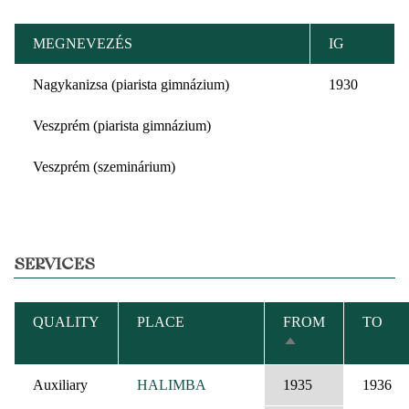
MEGNEVEZÉS
IG
Nagykanizsa (piarista gimnázium)
1930
Veszprém (piarista gimnázium)
Veszprém (szeminárium)
SERVICES
QUALITY
PLACE
FROM
TO
SORT
DESCENDING
Auxiliary
HALIMBA
1935
1936