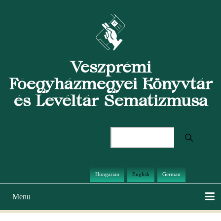
Skip
to
main
content
Veszprémi
Főegyházmegyei Könyvtár
és Levéltár Sematizmusa
Search
Hungarian
English
German
Menu
Main
navigation