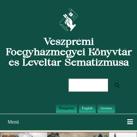
Ugrás
a
tartalomra
Veszprémi
Főegyházmegyei Könyvtár
és Levéltár Sematizmusa
Keresés
Hungarian
English
German
Menü
Main
navigation