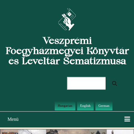
Ugrás
a
tartalomra
Veszprémi
Főegyházmegyei Könyvtár
és Levéltár Sematizmusa
Keresés
Hungarian
English
German
Menü
Main
navigation