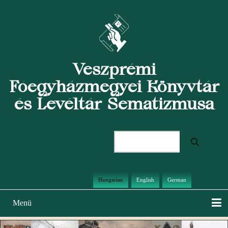
Ugrás
a
tartalomra
Veszprémi
Főegyházmegyei Könyvtár
és Levéltár Sematizmusa
Keresés
Hungarian
English
German
Menü
Main
navigation