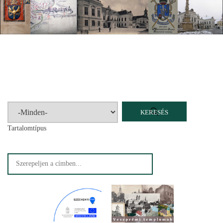
Címlap
Plébániák
Templomok
Egyházi személyek
Esperesi kerületek
Főesperességek
Székeskáptalan
Tartalomtípus