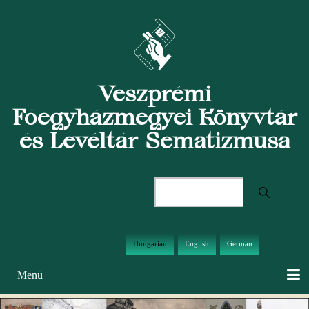
Ugrás
a
tartalomra
Veszprémi
Főegyházmegyei Könyvtár
és Levéltár Sematizmusa
Keresés
Hungarian
English
German
Menü
Main
navigation