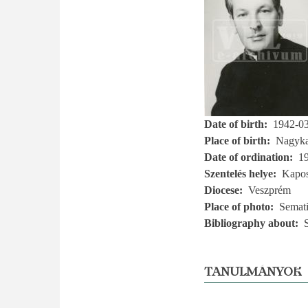
Date of birth
1942-0
Place of birth
Nagyka
Date of ordination
1
Szentelés helye
Kapo
Diocese
Veszprém
Place of photo
Semati
Bibliography about
TANULMÁNYOK