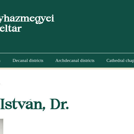
yházmegyei
éltár
n
Decanal districts
Archdecanal districts
Cathedral chap
.
UMB
István, Dr.