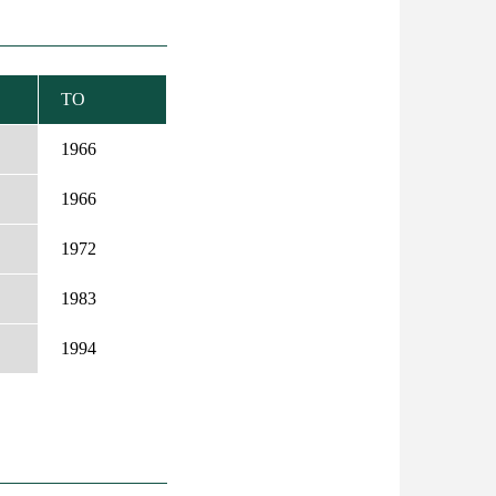
TO
NDING
1966
1966
1972
1983
1994