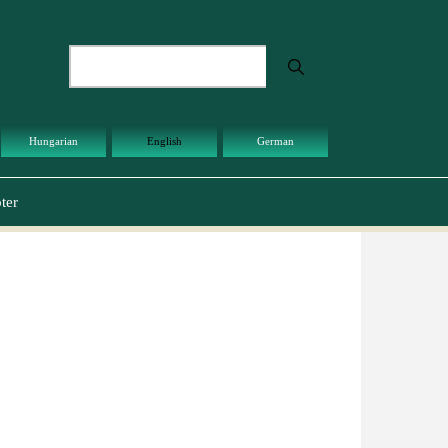
Search
Hungarian
English
German
ter