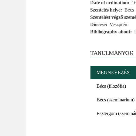
Date of ordination
1
Szentelés helye
Bécs
Szentelést végző szemé
Diocese
Veszprém
Bibliography about
TANULMÁNYOK
MEGNEVEZÉS
Bécs (filozófia)
Bécs (szeminárium)
Esztergom (szeminá