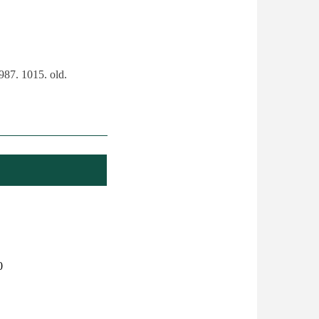
987. 1015. old.
0