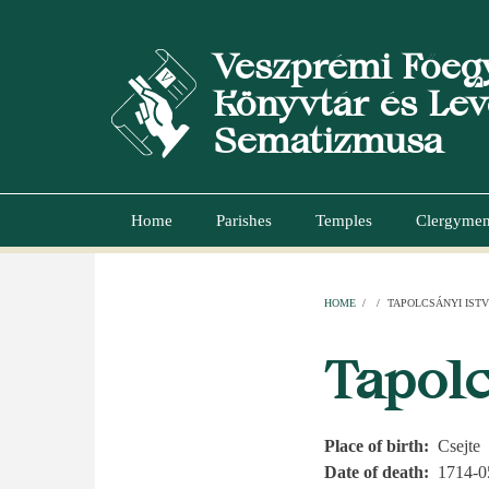
Skip
to
Veszprémi Főeg
main
content
Könyvtár és Lev
Sematizmusa
Home
Parishes
Temples
Clergyme
Main
navigation
HOME
/
/
TAPOLCSÁNYI IST
BREADCR
Tapolc
Place of birth
Csejte
Date of death
1714-0