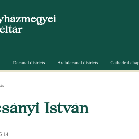
yházmegyei
éltár
n
Decanal districts
Archdecanal districts
Cathedral chap
VÁN
UMB
sányi István
5-14