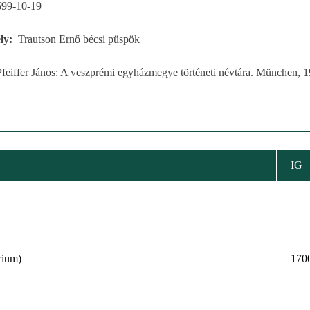
699-10-19
ly
Trautson Ernő bécsi püspök
Pfeiffer János: A veszprémi egyházmegye történeti névtára. München, 1
IG
rium)
170