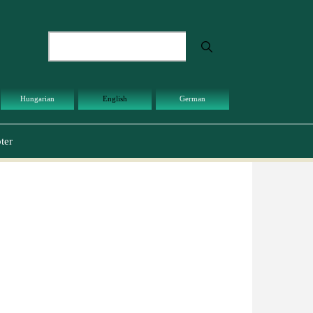
Search
Hungarian
English
German
ter