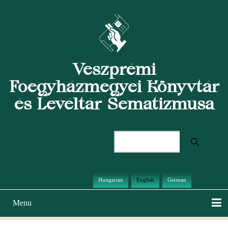
Skip
to
main
content
Veszprémi
Főegyházmegyei Könyvtár
és Levéltár Sematizmusa
Search
Hungarian
English
German
Menu
Main
navigation