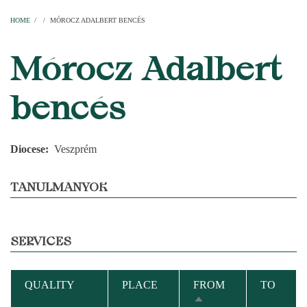
Home
Parishes
Temples
Clergymen
Decanal districts
Archdecanal districts
Cathedral chapter
HOME
/
/
MÓROCZ ADALBERT BENCÉS
BREADCRUMB
Mórocz Adalbert
bencés
Diocese
Veszprém
TANULMÁNYOK
SERVICES
QUALITY
PLACE
FROM
TO
SORT