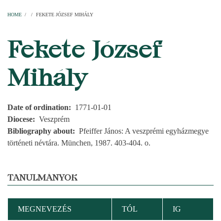
Home
Parishes
Temples
Clergymen
Decanal districts
Archdecanal districts
Cathedral chapter
HOME
/
/
FEKETE JÓZSEF MIHÁLY
BREADCRUMB
Fekete József
Mihály
Date of ordination
1771-01-01
Diocese
Veszprém
Bibliography about
Pfeiffer János: A veszprémi egyházmegye
történeti névtára. München, 1987. 403-404. o.
TANULMÁNYOK
MEGNEVEZÉS
TÓL
IG