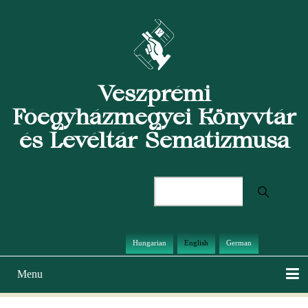
Skip
to
main
content
Veszprémi
Főegyházmegyei Könyvtár
és Levéltár Sematizmusa
Search
Hungarian
English
German
Menu
Main
navigation