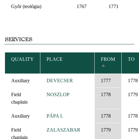
Győr (teológia)
1767
1771
SERVICES
QUALITY
PLACE
FROM
TO
SORT
DESCENDING
Auxiliary
DEVECSER
1777
1778
Field
NOSZLOP
1778
1779
chaplain
Auxiliary
PÁPA I.
1778
1778
Field
ZALASZABAR
1779
1779
chaplain