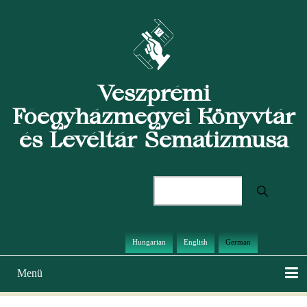
Direkt
zum
Inhalt
Veszprémi
Főegyházmegyei Könyvtár
és Levéltár Sematizmusa
Suche
Hungarian
English
German
Menü
Hauptnavigation