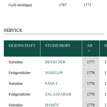
Győr (teológia)
1767
1771
SERVICE
EIGENSCHAFT
STUDIUMORT
AB
B
ABSTEIGE
SORTIERE
Subsidiar
DEVECSER
1777
1
Feldgeistlicher
NOSZLOP
1778
1
Subsidiar
PÁPA I.
1778
1
Feldgeistlicher
ZALASZABAR
1779
1
Subsidiar
HAHÓT
1779
1