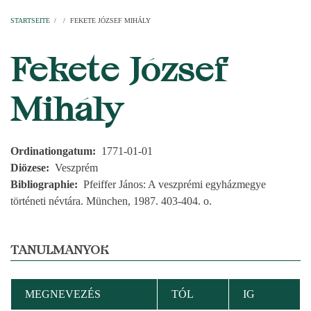
Startseite
Pfarren
Kirchen
Personen
Dekanate
Erzdekanate
Domkapitel
STARTSEITE
/
/
FEKETE JÓZSEF MIHÁLY
PFADNAVIGATION
Fekete József
Mihály
Ordinationgatum
1771-01-01
Diözese
Veszprém
Bibliographie
Pfeiffer János: A veszprémi egyházmegye
történeti névtára. München, 1987. 403-404. o.
TANULMÁNYOK
MEGNEVEZÉS
TÓL
IG