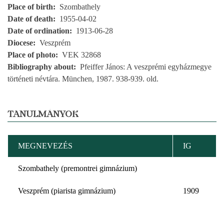
Place of birth
Szombathely
Date of death
1955-04-02
Date of ordination
1913-06-28
Diocese
Veszprém
Place of photo
VEK 32868
Bibliography about
Pfeiffer János: A veszprémi egyházmegye
történeti névtára. München, 1987. 938-939. old.
TANULMÁNYOK
MEGNEVEZÉS
IG
Szombathely (premontrei gimnázium)
Veszprém (piarista gimnázium)
1909