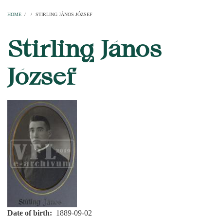
Home
Parishes
Temples
Clergymen
Decanal districts
Archdecanal districts
Cathedral chapter
HOME
/
/
STIRLING JÁNOS JÓZSEF
BREADCRUMB
Stirling János
József
Date of birth
1889-09-02