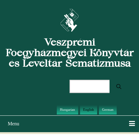
Skip
to
main
content
Veszprémi
Főegyházmegyei Könyvtár
és Levéltár Sematizmusa
Search
Hungarian
English
German
Menu
Main
navigation