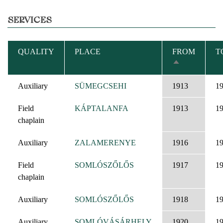
SERVICES
QUALITY
PLACE
FROM
T
SORT
DESCENDIN
Auxiliary
SÜMEGCSEHI
1913
1
Field
KÁPTALANFA
1913
1
chaplain
Auxiliary
ZALAMERENYE
1916
1
Field
SOMLÓSZŐLŐS
1917
1
chaplain
Auxiliary
SOMLÓSZŐLŐS
1918
1
Auxiliary
SOMLÓVÁSÁRHELY
1920
1