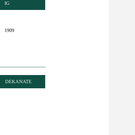
IG
1909
DEKANATE