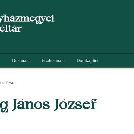
yházmegyei
éltár
Dekanate
Erzdekanate
Domkapitel
NOS JÓZSEF
GATION
ng János József