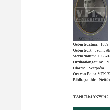
Geburtsdatum
1889-
Geburtsort
Szombath
Sterbedatum
1955-0
Ordinationgatum
19
Diözese
Veszprém
Ort von Foto
VEK 3
Bibliographie
Pfeiffe
TANULMÁNYOK