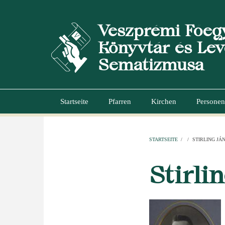
Direkt
zum
Veszprémi Főeg
Inhalt
Könyvtár és Lev
Sematizmusa
Startseite
Pfarren
Kirchen
Personen
Hauptnavigation
STARTSEITE
/
/
STIRLING JÁ
PFADNAVI
Stirli