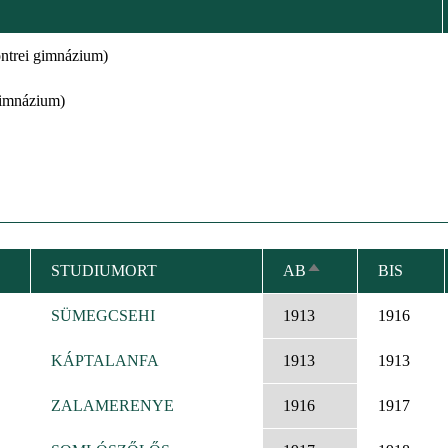
ntrei gimnázium)
gimnázium)
STUDIUMORT
AB
BIS
ABSTEIGEND
SORTIEREN
SÜMEGCSEHI
1913
1916
KÁPTALANFA
1913
1913
ZALAMERENYE
1916
1917