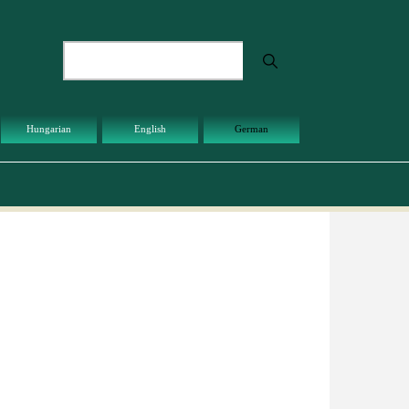
Suche
Hungarian
English
German