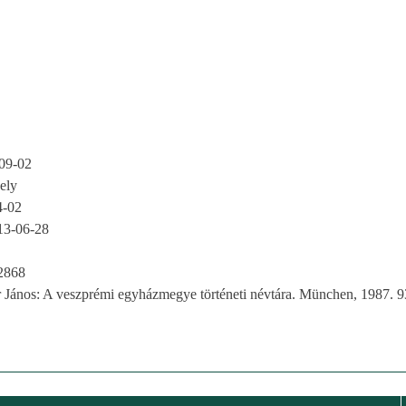
09-02
ely
4-02
13-06-28
2868
r János: A veszprémi egyházmegye történeti névtára. München, 1987. 9