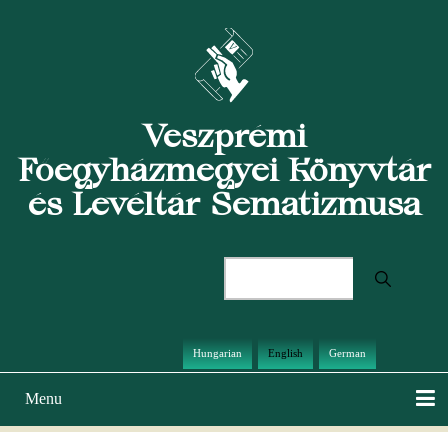
Skip
to
main
content
Veszprémi
Főegyházmegyei Könyvtár
és Levéltár Sematizmusa
Search
Hungarian
English
German
Menu
Main
navigation