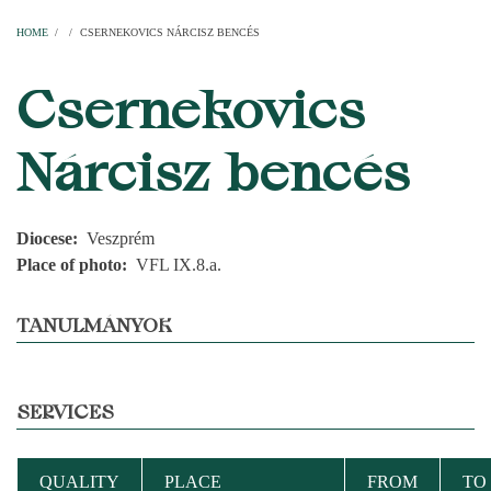
Home
Parishes
Temples
Clergymen
Decanal districts
Archdecanal districts
Cathedral chapter
HOME
/
/
CSERNEKOVICS NÁRCISZ BENCÉS
BREADCRUMB
Csernekovics
Nárcisz bencés
Diocese
Veszprém
Place of photo
VFL IX.8.a.
TANULMÁNYOK
SERVICES
QUALITY
PLACE
FROM
TO