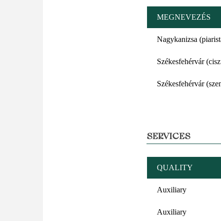
MEGNEVEZÉS
Nagykanizsa (piaris
Székesfehérvár (cis
Székesfehérvár (sze
SERVICES
QUALITY
Auxiliary
Auxiliary