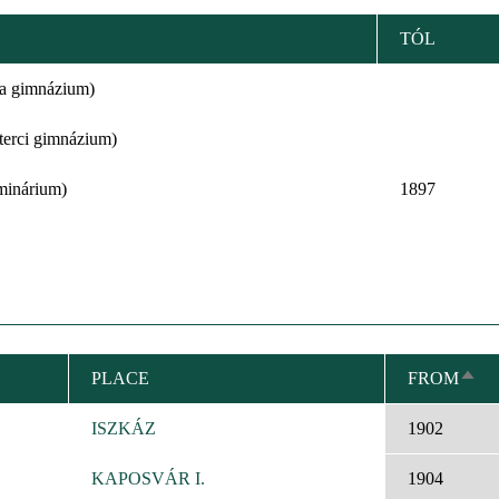
TÓL
ta gimnázium)
zterci gimnázium)
minárium)
1897
PLACE
FROM
SOR
DES
ISZKÁZ
1902
KAPOSVÁR I.
1904