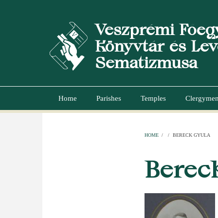
Skip
to
Veszprémi Főeg
main
content
Könyvtár és Lev
Sematizmusa
Home
Parishes
Temples
Clergyme
Main
navigation
HOME
/
/
BERECK GYULA
BREADCR
Berec