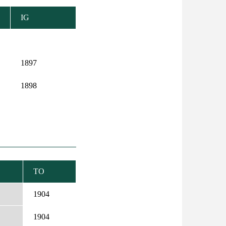
IG
1897
1898
TO
T
CENDING
1904
1904