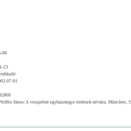
6-08
i
1-23
entlászló
902-07-01
32868
Pfeiffer János: A veszprémi egyházmegye történeti névtára. München, 1