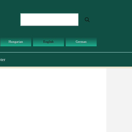
Search
Hungarian
English
German
ter