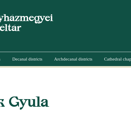
yházmegyei
éltár
n
Decanal districts
Archdecanal districts
Cathedral chap
UMB
k Gyula