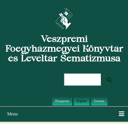
Skip
to
main
content
Veszprémi
Főegyházmegyei Könyvtár
és Levéltár Sematizmusa
Search
Hungarian
English
German
Menu
Main
navigation