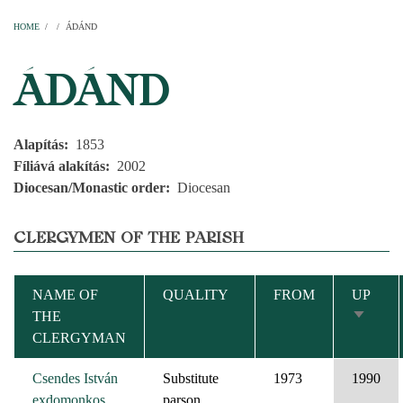
Home
Parishes
Temples
Clergymen
Decanal districts
Archdecanal districts
Cathedral chapter
HOME
/
/
ÁDÁND
BREADCRUMB
ÁDÁND
Alapítás
1853
Fíliává alakítás
2002
Diocesan/Monastic order
Diocesan
CLERGYMEN OF THE PARISH
NAME OF
QUALITY
FROM
UP
THE
SORT
CLERGYMAN
ASCEN
Csendes István
Substitute
1973
1990
exdomonkos
parson