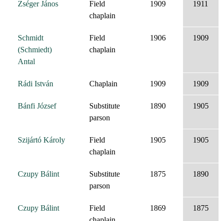
Zséger János
Field
1909
1911
chaplain
Schmidt
Field
1906
1909
(Schmiedt)
chaplain
Antal
Rádi István
Chaplain
1909
1909
Bánfi József
Substitute
1890
1905
parson
Szijártó Károly
Field
1905
1905
chaplain
Czupy Bálint
Substitute
1875
1890
parson
Czupy Bálint
Field
1869
1875
chaplain