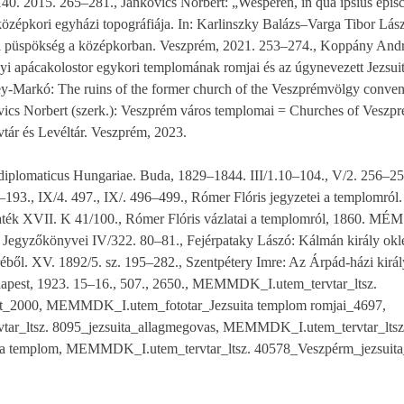
140. 2015. 265–281., Jankovics Norbert: „Wesperen, in qua ipsius episc
özépkori egyházi topográfiája. In: Karlinszky Balázs–Varga Tibor Lászl
mi püspökség a középkorban. Veszprém, 2021. 253–274., Koppány An
i apácakolostor egykori templomának romjai és az úgynevezett Jezsui
arkó: The ruins of the former church of the Veszprémvölgy convent 
ovics Norbert (szerk.): Veszprém város templomai = Churches of Veszp
ár és Levéltár. Veszprém, 2023.
diplomaticus Hungariae. Buda, 1829–1844. III/1.10–104., V/2. 256–25
90–193., IX/4. 497., IX/. 496–499., Rómer Flóris jegyzetei a templo
ték XVII. K 41/100., Rómer Flóris vázlatai a templomról, 1860. M
 Jegyzőkönyvei IV/322. 80–81., Fejérpataky Lászó: Kálmán király okle
éből. XV. 1892/5. sz. 195–282., Szentpétery Imre: Az Árpád-házi kirá
Budapest, 1923. 15–16., 507., 2650., MEMMDK_I.utem_tervtar_ltsz.
et_2000, MEMMDK_I.utem_fototar_Jezsuita templom romjai_4697,
r_ltsz. 8095_jezsuita_allagmegovas, MEMMDK_I.utem_tervtar_ltsz
a templom, MEMMDK_I.utem_tervtar_ltsz. 40578_Veszpérm_jezsuita_h