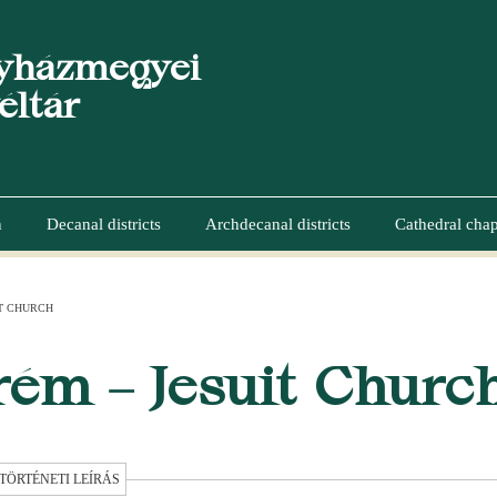
yházmegyei
éltár
n
Decanal districts
Archdecanal districts
Cathedral chap
IT CHURCH
UMB
rém – Jesuit Churc
TÖRTÉNETI LEÍRÁS