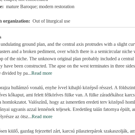
le
mature Baroque; modern restoration
ch organization
Out of liturgical use
s
undulating ground plan, and the central axis protrudes with a slight cu
lasters and a broken pediment, over which there is a semicircular niche 
p of the niche. The unknown original plan probably included a central 
have been constructed. The apse on the west terminates in three sides
e divided by pa
...
Read more
ajza hullámzó vonalú, enyhe ívvel kihajló középső résszel. A földszint
míves kőkaput, ami felett félköríves fülke van. A fülke záradékához kar
a homlokzatot. Valószínű, hogy az ismeretlen eredeti terv középső homl
nyai ugyanis azzal lennének teljesek. Eredetileg talán fatornya épült, a
lyrésze az ötsz
...
Read more
ősen kiülő, gazdag fejezettel zárt, karcsú pilaszterpárok szakaszolják, am