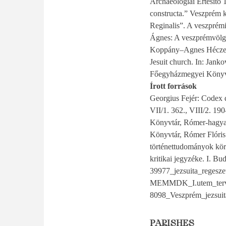
Archaeológiai Értesítő 
constructa.” Veszprém k
Reginalis”. A veszpré
Ágnes: A veszprémvölgy
Koppány–Agnes Héczey-M
Jesuit church. In: Jank
Főegyházmegyei Könyvt
Írott források
Georgius Fejér: Codex 
VII/1. 362., VIII/2. 1
Könyvtár, Rómer-hagya
Könyvtár, Rómer Flóris
történettudományok kör
kritikai jegyzéke. I. 
39977_jezsuita_regesz
MEMMDK_I.utem_tervta
8098_Veszprém_jezsuit
PARISHES