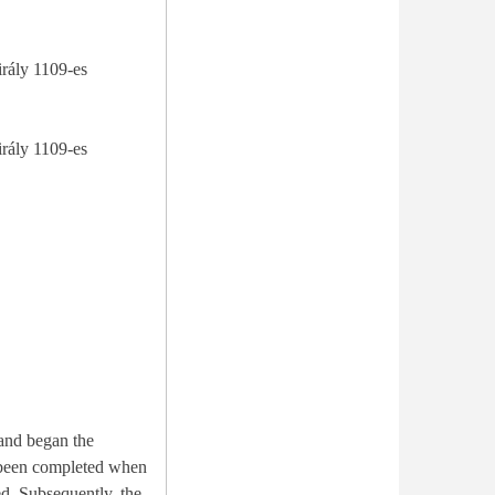
irály 1109-es
irály 1109-es
 and began the
ed. Subsequently, the