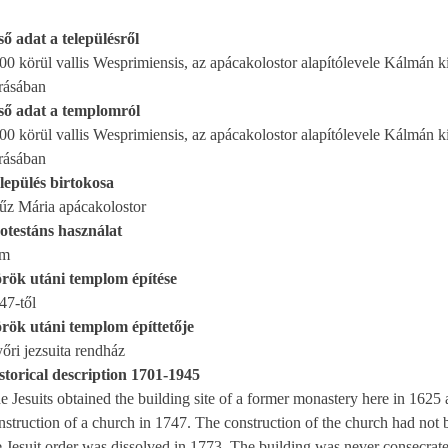
ső adat a településről
00 körül vallis Wesprimiensis, az apácakolostor alapítólevele Kálmán k
írásában
ső adat a templomról
00 körül vallis Wesprimiensis, az apácakolostor alapítólevele Kálmán k
írásában
lepülés birtokosa
űz Mária apácakolostor
otestáns használat
em
rök utáni templom építése
47-től
rök utáni templom építtetője
őri jezsuita rendház
storical description 1701-1945
e Jesuits obtained the building site of a former monastery here in 1625
ction of a church in 1747. The construction of the church had not been completed when
e Jesuit order was dissolved in 1773. The building was never consecrat