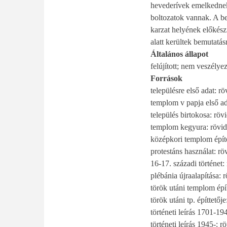
hevederívek emelkednek
boltozatok vannak. A be
karzat helyének előkészí
alatt kerültek bemutatá
Általános állapot
felújított; nem veszélyez
Források
településre első adat: röv
templom v papja első adat
település birtokosa: rövi
templom kegyura: rövidít
középkori templom építési
protestáns használat: röv
16-17. századi történet: 
plébánia újraalapítása: r
török utáni templom építé
török utáni tp. építtetője
történeti leírás 1701-194
történeti leírás 1945-: rö