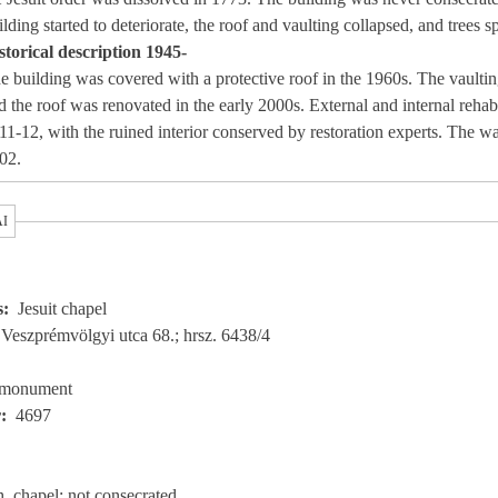
ilding started to deteriorate, the roof and vaulting collapsed, and trees s
storical description 1945-
e building was covered with a protective roof in the 1960s. The vaulti
d the roof was renovated in the early 2000s. External and internal rehabi
11-12, with the ruined interior conserved by restoration experts. The wa
02.
AI
s
Jesuit chapel
Veszprémvölgyi utca 68.; hrsz. 6438/4
monument
r
4697
, chapel; not consecrated