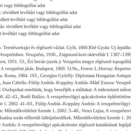
ári vagy bibliográfiai adat
: rövidített levéltári vagy bibliográfiai adat
ített levéltári vagy bibliográfiai adat
: rövidített levéltári vagy bibliográfiai adat
t levéltári vagy bibliográfiai adat
 Természetrajzi és régészeti vázlat. Győr, 1860.Rhé Gyula: Uj árpádko
zprémben. Veszprém, 1930., Zsigmond-kori oklevéltár I. 1387–1399. 
t, 1951. 53., Éri István (szerk.): Veszprém megye régészeti topográfi
2. A veszprémi járás. Budapest, 1969. 51/9a., Ferenc L.Hervay: Reperto
ria. Roma, 1984. 193., Georgius Györffy: Diplomata Hungariae Antiqui
., Juan Cabello–Fülöp András–Koppány András–Máté Zsuzsa: Veszprém
.): Oszlopokat emeltünk, hogy beszéljék a múltakat. A milenniumi műem
0. 42–43., Bodó Balázs: A veszprémvölgyi apácakolostor építéstörténet
 1. 2002. 41–63., Fülöp András–Koppány András: A veszprémvölgyi a
In: Műemlékvédelmi Szemle 1. 2002. 5–40., Veres Lujza, A veszprémvö
ásatása során előkerült falképtöredékek. Műemlékvédelmi Szemle 1. 2
drás: A veszprémvölgyi apácakolostor régészeti kutatásának legújab