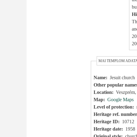
bu
Hi
Th
an
20
20
MAI TEMPLOM ADAT
Name
Jesuit church
Other popular name
Location
Veszprém, 
Map
Google Maps
Level of protection
Heritage ref. numbe
Heritage ID
10712
Heritage date
1958
Original style
church