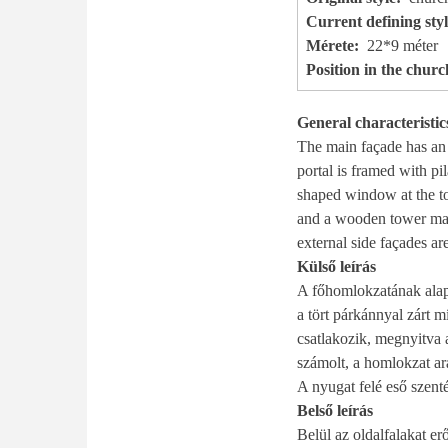
Current defining sty
Mérete
22*9 méter
Position in the chur
General characteristic
The main façade has an 
portal is framed with pi
shaped window at the to
and a wooden tower may 
external side façades ar
Külső leírás
A főhomlokzatának alapr
a tört párkánnyal zárt 
csatlakozik, megnyitva 
számolt, a homlokzat ará
A nyugat felé eső szenté
Belső leírás
Belül az oldalfalakat er