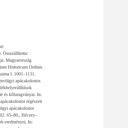
ri
Összeállította:
ája. Magyarország
rium Historicum Ordinis
ssima I. 1001–1131.
völgyi apácakolostor.
lékhelyreállítások
e és kőfaragványai. In:
pácakolostor régészeti
lgyi apácakolostor
002. 65–80., Héczey–
b eredményei. In: