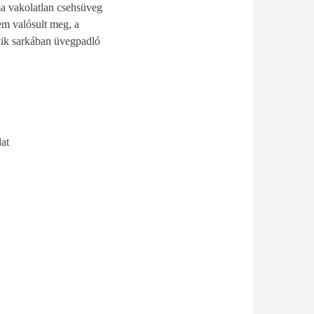
a vakolatlan csehsüveg
em valósult meg, a
gyik sarkában üvegpadló
dat