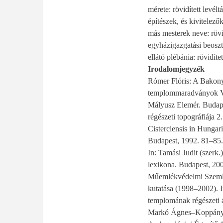
mérete: rövidített levélt
építészek, és kivitelezők
más mesterek neve: rövid
egyházigazgatási beosztás
ellátó plébánia: rövidítet
Irodalomjegyzék
Rómer Flóris: A Bakony.
templommaradványok Ves
Mályusz Elemér. Budapes
régészeti topográfiája 
Cisterciensis in Hunga
Budapest, 1992. 81–85
In: Tamási Judit (szerk
lexikona. Budapest, 200
Műemlékvédelmi Szemle
kutatása (1998–2002). 
templomának régészeti 
Markó Ágnes–Koppány An