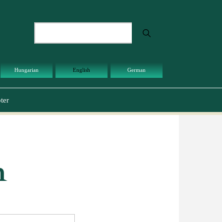
Search
Hungarian
English
German
ter
h