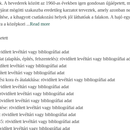
. A hevederek között az 1960-as években igen gondosan újjáépetett, m
járat mögötti szakaszba eredetileg karzatot terveztek, amely azonban n
tése, a kihagyott csatlakozási helyek jól láthatóak a falakon. A hajó e
sra a középkori
...
Read more
etett
idített levéltári vagy bibliográfiai adat
 (alapítás, építés, felszentelés): rövidített levéltári vagy bibliográfiai a
dített levéltári vagy bibliográfiai adat
ett levéltári vagy bibliográfiai adat
 kora és átalakítása: rövidített levéltári vagy bibliográfiai adat
idített levéltári vagy bibliográfiai adat
rövidített levéltári vagy bibliográfiai adat
övidített levéltári vagy bibliográfiai adat
se: rövidített levéltári vagy bibliográfiai adat
: rövidített levéltári vagy bibliográfiai adat
5: rövidített levéltári vagy bibliográfiai adat
vidített levéltári vagy bibliográfiai adat