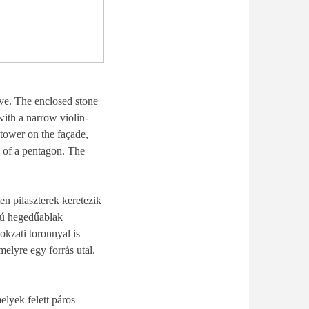
rve. The enclosed stone
with a narrow violin-
tower on the façade,
 of a pentagon. The
en pilaszterek keretezik
csú hegedűablak
okzati toronnyal is
melyre egy forrás utal.
elyek felett páros