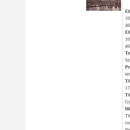
El
10
át
El
10
át
Te
Sz
Pr
n
Tö
17
Tö
Gy
Hi
Th
constru
th