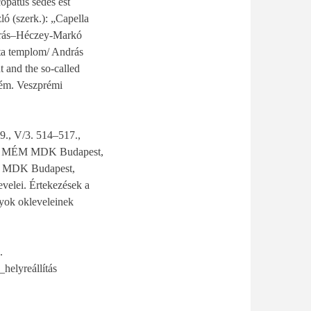
opatus sedes est
ó (szerk.): „Capella
drás–Héczey-Markó
ta templom/ András
and the so-called
rém. Veszprémi
9., V/3. 514–517.,
mról. MÉM MDK Budapest,
ÉM MDK Budapest,
velei. Értekezések a
lyok okleveleinek
.
elyreállítás