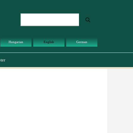
Search
Hungarian
English
German
ter