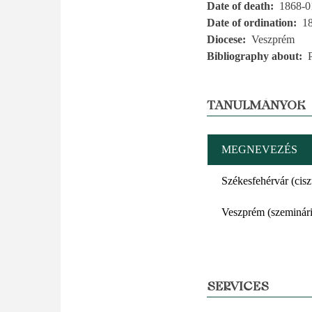
Date of death
1868-0
Date of ordination
1
Diocese
Veszprém
Bibliography about
TANULMÁNYOK
MEGNEVEZÉS
Székesfehérvár (cis
Veszprém (szeminár
SERVICES