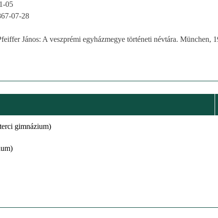
1-05
867-07-28
Pfeiffer János: A veszprémi egyházmegye történeti névtára. München, 1
zterci gimnázium)
ium)