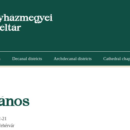
yházmegyei
éltár
n
Decanal districts
Archdecanal districts
Cathedral chap
UMB
János
2-21
fehérvár