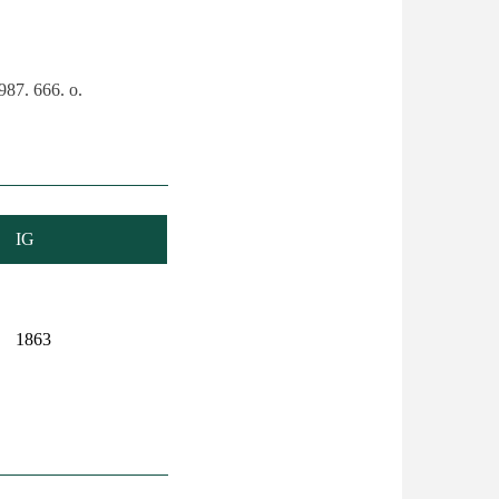
987. 666. o.
IG
1863