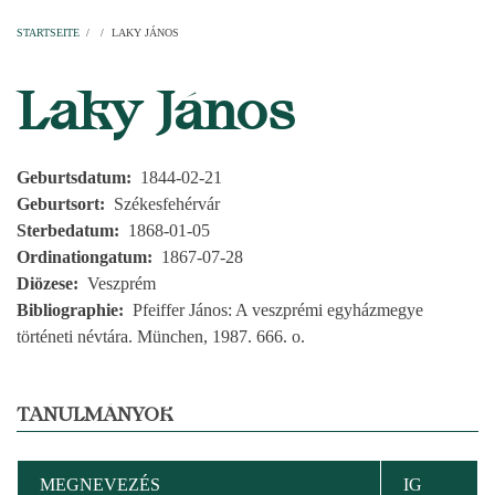
Startseite
Pfarren
Kirchen
Personen
Dekanate
Erzdekanate
Domkapitel
STARTSEITE
/
/
LAKY JÁNOS
PFADNAVIGATION
Laky János
Geburtsdatum
1844-02-21
Geburtsort
Székesfehérvár
Sterbedatum
1868-01-05
Ordinationgatum
1867-07-28
Diözese
Veszprém
Bibliographie
Pfeiffer János: A veszprémi egyházmegye
történeti névtára. München, 1987. 666. o.
TANULMÁNYOK
MEGNEVEZÉS
IG