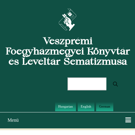
Direkt
zum
Inhalt
Veszprémi
Főegyházmegyei Könyvtár
és Levéltár Sematizmusa
Suche
Hungarian
English
German
Menü
Hauptnavigation