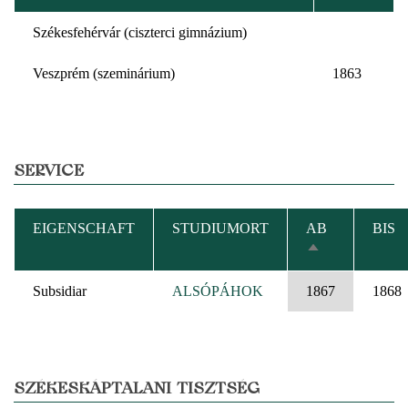
Székesfehérvár (ciszterci gimnázium)
Veszprém (szeminárium)
1863
SERVICE
EIGENSCHAFT
STUDIUMORT
AB
BIS
ABSTEIGEND
SORTIEREN
Subsidiar
ALSÓPÁHOK
1867
1868
SZÉKESKÁPTALANI TISZTSÉG