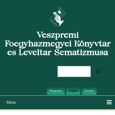
Skip
to
main
content
Veszprémi
Főegyházmegyei Könyvtár
és Levéltár Sematizmusa
Search
Hungarian
English
German
Menu
Main
navigation