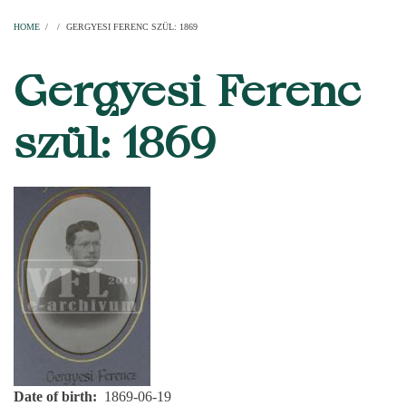
Home
Parishes
Temples
Clergymen
Decanal districts
Archdecanal districts
Cathedral chapter
HOME
/
/
GERGYESI FERENC SZÜL: 1869
BREADCRUMB
Gergyesi Ferenc
szül: 1869
Date of birth
1869-06-19