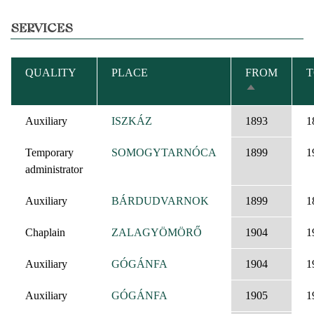
SERVICES
QUALITY
PLACE
FROM
T
SORT
DESCENDIN
Auxiliary
ISZKÁZ
1893
1
Temporary
SOMOGYTARNÓCA
1899
1
administrator
Auxiliary
BÁRDUDVARNOK
1899
1
Chaplain
ZALAGYÖMÖRŐ
1904
1
Auxiliary
GÓGÁNFA
1904
1
Auxiliary
GÓGÁNFA
1905
1