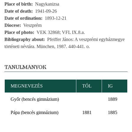
Place of birth
Nagykanizsa
Date of death
1941-09-26
Date of ordination
1893-12-21
Diocese
Veszprém
Place of photo
VEK 32868; VFL IX.8.a.
Bibliography about
Pfeiffer János: A veszprémi egyházmegye
történeti névtára. München, 1987. 440-441. o.
TANULMÁNYOK
MEGNEVEZÉS
TÓL
IG
Győr (bencés gimnázium)
1889
Pápa (bencés gimnázium)
1881
1885