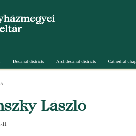
yházmegyei
éltár
n
Decanal districts
Archdecanal districts
Cathedral chap
LÓ
UMB
nszky László
2-11