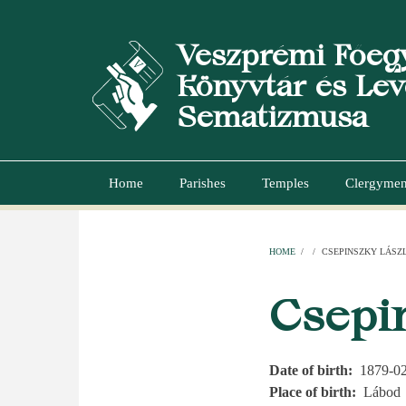
Skip
to
Veszprémi Főeg
main
content
Könyvtár és Lev
Sematizmusa
Home
Parishes
Temples
Clergyme
Main
navigation
HOME
/
/
CSEPINSZKY LÁSZ
BREADCR
Csepi
Date of birth
1879-0
Place of birth
Lábod