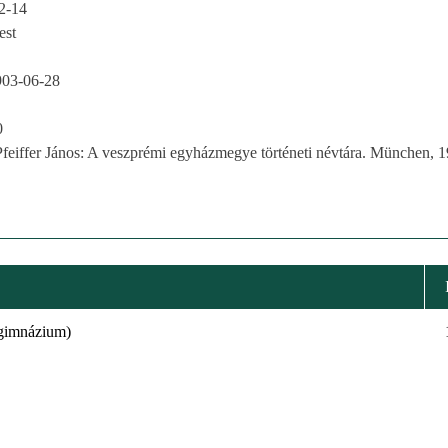
2-14
est
903-06-28
0
Pfeiffer János: A veszprémi egyházmegye történeti névtára. München, 1
 gimnázium)