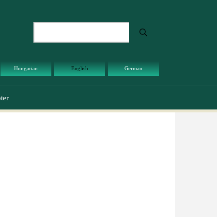
Search
Hungarian
English
German
ter