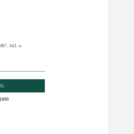
987. 343. o.
IG
1899