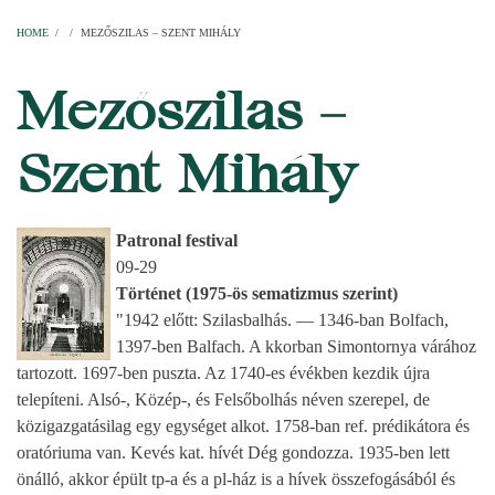
Home
Parishes
Temples
Clergymen
Decanal districts
Archdecanal districts
Cathedral chapter
HOME
/
/
MEZŐSZILAS – SZENT MIHÁLY
BREADCRUMB
Mezőszilas –
Szent Mihály
Patronal festival
09-29
Történet (1975-ös sematizmus szerint)
"1942 előtt: Szilasbalhás. — 1346-ban Bolfach,
1397-ben Balfach. A kkorban Simontornya várához
tartozott. 1697-ben puszta. Az 1740-es évékben kezdik újra
telepíteni. Alsó-, Közép-, és Felsőbolhás néven szerepel, de
közigazgatásilag egy egységet alkot. 1758-ban ref. prédikátora és
oratóriuma van. Kevés kat. hívét Dég gondozza. 1935-ben lett
önálló, akkor épült tp-a és a pl-ház is a hívek összefogásából és