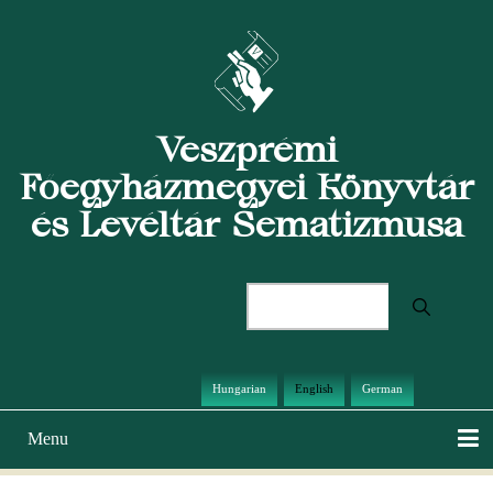
Skip
to
main
content
Veszprémi
Főegyházmegyei Könyvtár
és Levéltár Sematizmusa
Search
Hungarian
English
German
Menu
Main
navigation