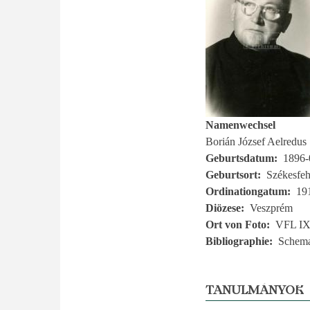
Namenwechsel
Borián József Aelredus
Geburtsdatum
1896-
Geburtsort
Székesfeh
Ordinationgatum
19
Diözese
Veszprém
Ort von Foto
VFL IX.
Bibliographie
Schema
TANULMÁNYOK