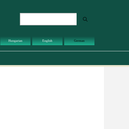
Suche
Hungarian
English
German