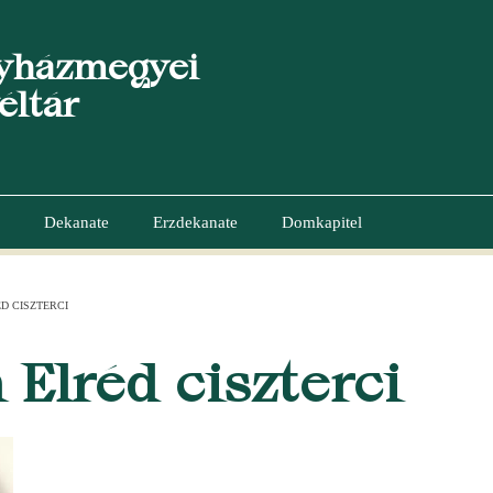
yházmegyei
éltár
Dekanate
Erzdekanate
Domkapitel
D CISZTERCI
GATION
 Elréd ciszterci