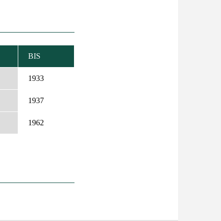
BIS
EIGEND
IEREN
1933
1937
1962