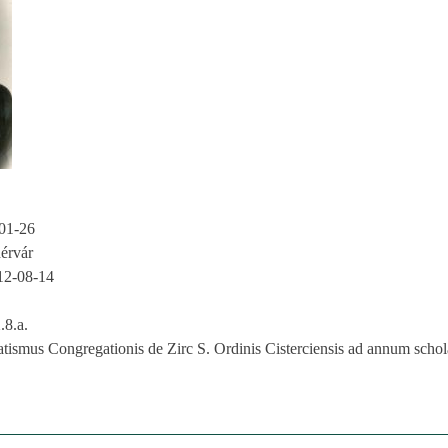
01-26
érvár
12-08-14
8.a.
tismus Congregationis de Zirc S. Ordinis Cisterciensis ad annum scho