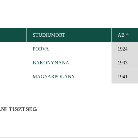
STUDIUMORT
AB
ABST
SORT
PORVA
1924
BAKONYNÁNA
1933
MAGYARPOLÁNY
1941
NI TISZTSÉG