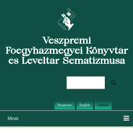
Direkt
zum
Inhalt
Veszprémi
Főegyházmegyei Könyvtár
és Levéltár Sematizmusa
Suche
Hungarian
English
German
Menü
Hauptnavigation