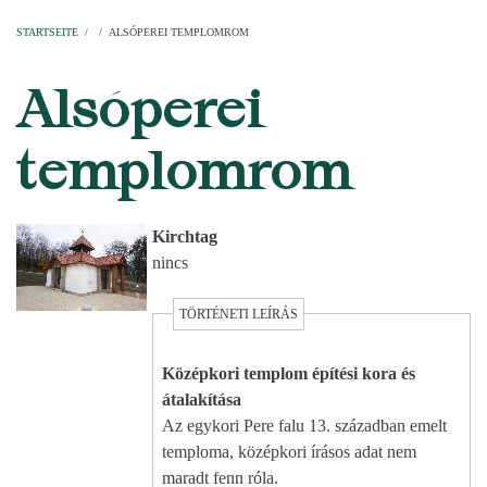
Startseite
Pfarren
Kirchen
Personen
Dekanate
Erzdekanate
Domkapitel
STARTSEITE
/
/
ALSÓPEREI TEMPLOMROM
PFADNAVIGATION
Alsóperei
templomrom
Kirchtag
nincs
TÖRTÉNETI LEÍRÁS
Középkori templom építési kora és
átalakítása
Az egykori Pere falu 13. században emelt
temploma, középkori írásos adat nem
maradt fenn róla.