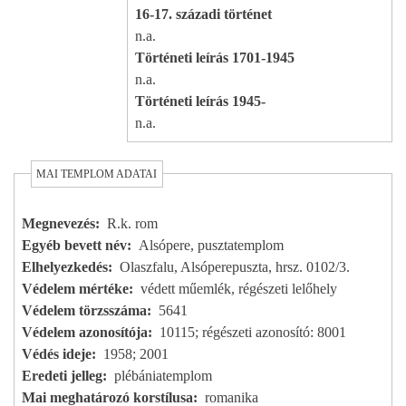
16-17. századi történet
n.a.
Történeti leírás 1701-1945
n.a.
Történeti leírás 1945-
n.a.
MAI TEMPLOM ADATAI
Megnevezés
R.k. rom
Egyéb bevett név
Alsópere, pusztatemplom
Elhelyezkedés
Olaszfalu, Alsóperepuszta, hrsz. 0102/3.
Védelem mértéke
védett műemlék, régészeti lelőhely
Védelem törzsszáma
5641
Védelem azonosítója
10115; régészeti azonosító: 8001
Védés ideje
1958; 2001
Eredeti jelleg
plébániatemplom
Mai meghatározó korstílusa
romanika