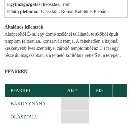
Egyházigazgatási beosztás
rom
Ellátó plébánia
Olaszfalu, Római Katolikus Plébánia
Általános jellemzők
Alsóperétől É-ra, egy domb szélénél található, törtkőből épült
templom feltáratlan, konzervált romja. A feltehetően a hajónál
keskenyebb íves szentéllyel záródó templomból az É-i fal egy
része áll magasabban, s a temető körítőfala vehető ki a terepen.
PFARREN
PFARREI
AB
BIS
AUFSTEIGEND
SORTIEREN
BAKONYNÁNA
OLASZFALU