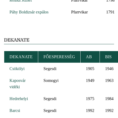
Reindl József
Pfarrvikar
1798
Páhy Boldizsár expálos
Pfarrvikar
1791
DEKANATE
DEKANATE
FŐESPERESSÉG
AB
BIS
Csökölyi
Segesdi
1905
1946
Kaposvár
Somogyi
1949
1963
vidéki
Hedrehelyi
Segesdi
1975
1984
Barcsi
Segesdi
1992
1992