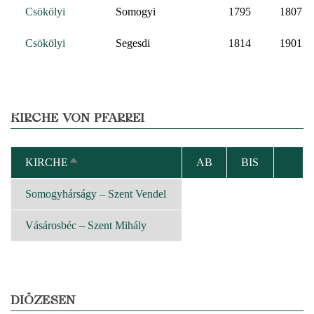
Csökölyi
Somogyi
1795
1807
Csökölyi
Segesdi
1814
1901
KIRCHE VON PFARREI
KIRCHE
AB
BIS
ABSTEIGEND
SORTIEREN
Somogyhárságy – Szent Vendel
Vásárosbéc – Szent Mihály
DIÖZESEN