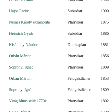
Hajós Endre
Subsidiar
1900
Nemes Károly exminorita
Pfarrvikar
1875
Heinrich Gyula
Subsidiar
1886
Kisfaludy Nándor
Domkaplan
1881
Orbán Márton
Pfarrvikar
1856
Sopronyi Ignác
Pfarrvikar
1809
Orbán Márton
Feldgeistlicher
1853
Sopronyi Ignác
Feldgeistlicher
1809
Virág János szül: 1770k
Pfarrvikar
1802