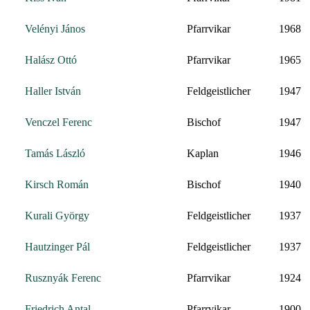
Velényi János
Pfarrvikar
1968
Halász Ottó
Pfarrvikar
1965
Haller István
Feldgeistlicher
1947
Venczel Ferenc
Bischof
1947
Tamás László
Kaplan
1946
Kirsch Román
Bischof
1940
Kurali György
Feldgeistlicher
1937
Hautzinger Pál
Feldgeistlicher
1937
Rusznyák Ferenc
Pfarrvikar
1924
Friedrich Antal
Pfarrvikar
1900