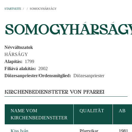
Startseite
Pfarren
Kirchen
Personen
Dekanate
Erzdekanate
Domkapitel
STARTSEITE
/
/
SOMOGYHÁRSÁGY
PFADNAVIGATION
SOMOGYHÁRSÁG
Névváltozatok
HÁRSÁGY
Alapítás
1799
Fíliává alakítás
2002
Diözesanpriester/Ordensmitglied
Diözesanpriester
KIRCHENBEDIENSTETER VON PFARREI
NAME VOM
QUALITÄT
AB
KIRCHENBEDIENSTETER
Kiss Iván
Pfarrvikar
1981