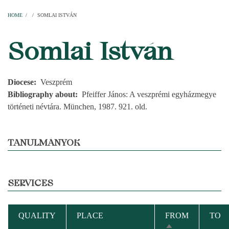
Home
Parishes
Temples
Clergymen
Decanal districts
Archdecanal districts
Cathedral chapter
HOME
/
/
SOMLAI ISTVÁN
BREADCRUMB
Somlai István
Diocese
Veszprém
Bibliography about
Pfeiffer János: A veszprémi egyházmegye
történeti névtára. München, 1987. 921. old.
TANULMÁNYOK
SERVICES
QUALITY
PLACE
FROM
TO
SORT