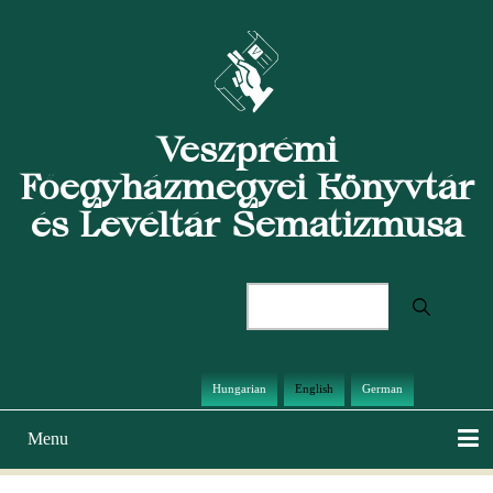
Skip
to
main
content
Veszprémi
Főegyházmegyei Könyvtár
és Levéltár Sematizmusa
Search
Hungarian
English
German
Menu
Main
navigation