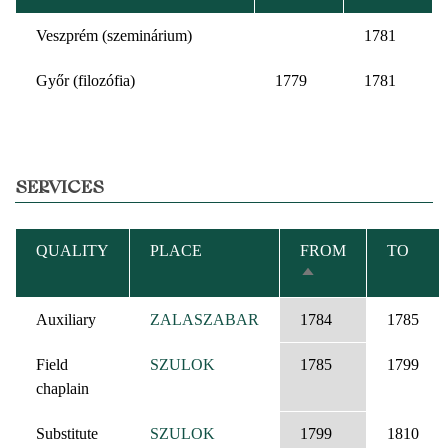
Veszprém (szeminárium)
1781
Győr (filozófia)
1779
1781
SERVICES
QUALITY
PLACE
FROM
TO
SORT
DESCENDING
Auxiliary
ZALASZABAR
1784
1785
Field
SZULOK
1785
1799
chaplain
Substitute
SZULOK
1799
1810