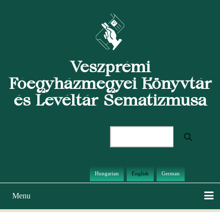
Skip
to
main
content
Veszprémi
Főegyházmegyei Könyvtár
és Levéltár Sematizmusa
Search
Hungarian
English
German
Menu
Main
navigation