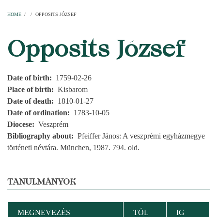
Home
Parishes
Temples
Clergymen
Decanal districts
Archdecanal districts
Cathedral chapter
HOME
/
/
OPPOSITS JÓZSEF
BREADCRUMB
Opposits József
Date of birth
1759-02-26
Place of birth
Kisbarom
Date of death
1810-01-27
Date of ordination
1783-10-05
Diocese
Veszprém
Bibliography about
Pfeiffer János: A veszprémi egyházmegye
történeti névtára. München, 1987. 794. old.
TANULMÁNYOK
MEGNEVEZÉS
TÓL
IG